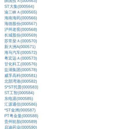
陕国投Ａ(000563)
ST大集(000564)
渝三峡Ａ(000565)
海南海药(000566)
海德股份(000567)
泸州老窖(000568)
长城股份(000569)
苏常柴Ａ(000570)
新大洲A(000571)
海马汽车(000572)
粤宏远Ａ(000573)
甘化科工(000576)
盐湖集团(000578)
威孚高科(000581)
北部湾港(000582)
S*ST托普(000583)
ST工智(000584)
东电退(000585)
汇源通信(000586)
*ST金洲(000587)
PT粤金曼(000588)
贵州轮胎(000589)
启迪药业(000590)