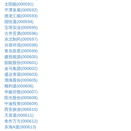
太阳能(000591)
平潭发展(000592)
德龙汇能(000593)
国恒退(000594)
宝塔实业(000595)
古井贡酒(000596)
东北制药(000597)
兴蓉环境(000598)
青岛双星(000599)
建投能源(000600)
韶能股份(000601)
金马集团(000602)
盛达资源(000603)
渤海股份(000605)
顺利退(000606)
华媒控股(000607)
阳光股份(000608)
中迪投资(000609)
西安旅游(000610)
天首退(000611)
焦作万方(000612)
东海A退(000613)