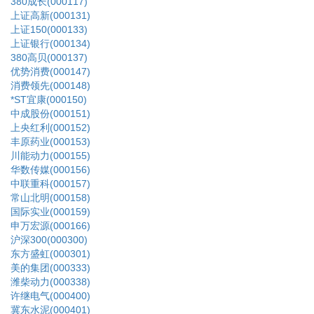
380成长(000117)
上证高新(000131)
上证150(000133)
上证银行(000134)
380高贝(000137)
优势消费(000147)
消费领先(000148)
*ST宜康(000150)
中成股份(000151)
上央红利(000152)
丰原药业(000153)
川能动力(000155)
华数传媒(000156)
中联重科(000157)
常山北明(000158)
国际实业(000159)
申万宏源(000166)
沪深300(000300)
东方盛虹(000301)
美的集团(000333)
潍柴动力(000338)
许继电气(000400)
冀东水泥(000401)