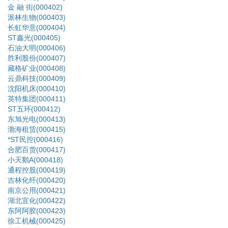
金 融 街(000402)
派林生物(000403)
长虹华意(000404)
ST鑫光(000405)
石油大明(000406)
胜利股份(000407)
藏格矿业(000408)
云鼎科技(000409)
沈阳机床(000410)
英特集团(000411)
ST五环(000412)
东旭光电(000413)
渤海租赁(000415)
*ST民控(000416)
合肥百货(000417)
小天鹅A(000418)
通程控股(000419)
吉林化纤(000420)
南京公用(000421)
湖北宜化(000422)
东阿阿胶(000423)
徐工机械(000425)