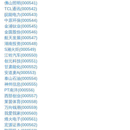
佛山照明(000541)
TCL通讯(000542)
皖能电力(000543)
中原环保(000544)
金浦钛业(000545)
金圆股份(000546)
航天发展(000547)
湖南投资(000548)
S湘火炬(000549)
江铃汽车(000550)
创元科技(000551)
甘肃能化(000552)
安道麦A(000553)
泰山石油(000554)
神州信息(000555)
PT南洋(000556)
西部创业(000557)
莱茵体育(000558)
万向钱潮(000559)
我爱我家(000560)
烽火电子(000561)
宏源证券(000562)