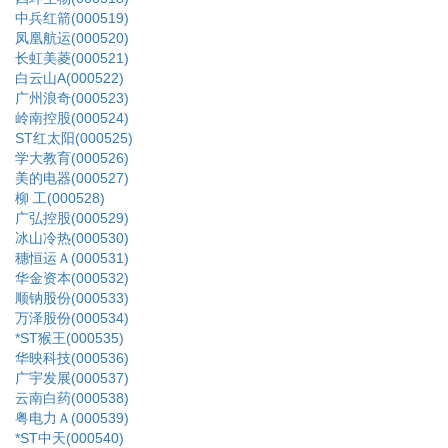
中兵红箭(000519)
凤凰航运(000520)
长虹美菱(000521)
白云山A(000522)
广州浪奇(000523)
岭南控股(000524)
ST红太阳(000525)
学大教育(000526)
美的电器(000527)
柳 工(000528)
广弘控股(000529)
冰山冷热(000530)
穗恒运Ａ(000531)
华金资本(000532)
顺钠股份(000533)
万泽股份(000534)
*ST猴王(000535)
华映科技(000536)
广宇发展(000537)
云南白药(000538)
粤电力Ａ(000539)
*ST中天(000540)