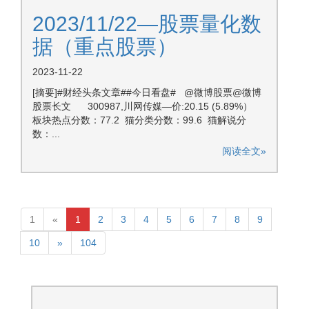
2023/11/22—股票量化数
据（重点股票）
2023-11-22
[摘要]#财经头条文章##今日看盘# @微博股票@微博
股票长文 300987,川网传媒—价:20.15 (5.89%）
板块热点分数：77.2 猫分类分数：99.6 猫解说分
数：...
阅读全文»
1
«
1
2
3
4
5
6
7
8
9
10
»
104