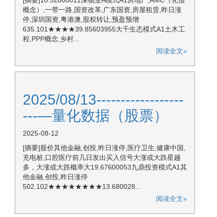
[摘要]10.52000011深物业A模式A1房地产,AMC（化债
概念）,一带一路,国资改革,广东国资,房屋租赁,昨日涨
停,深圳国资,粤港澳,股权转让,预盈预增
635.101★★★★39.85603955大千生态模式A1土木工
程,PPP概念,乡村...
阅读全文»
2025/08/13------------------
---—量化数据（股票）
2025-08-12
[摘要]股价其他金融,创投,昨日涨停,医疗卫生,健康中国,
充电桩,口腔医疗前几日发出买入信号大涨或大跌星越
多，大涨或大跌概率大19.67600053九鼎投资模式A1其
他金融,创投,昨日涨停
502.102★★★★★★★★13.680028...
阅读全文»