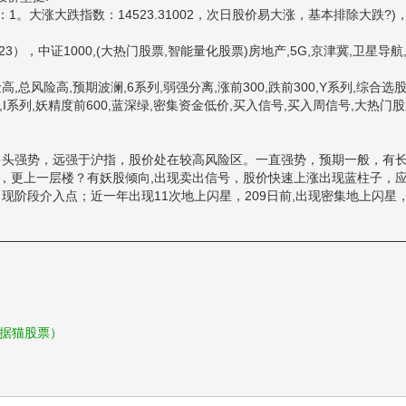
大涨大跌指数：14523.31002，次日股价易大涨，基本排除大跌?)
3），中证1000,(大热门股票,智能量化股票)房地产,5G,京津冀,卫星导航
,总风险高,预期波澜,6系列,弱强分离,涨前300,跌前300,Y系列,综合选股
,II,I系列,妖精度前600,蓝深绿,密集资金低价,买入信号,买入周信号,大热门股
头强势，远强于沪指，股价处在较高风险区。一直强势，预期一般，有
，更上一层楼？有妖股倾向,出现卖出信号，股价快速上涨出现蓝柱子，
现阶段介入点；近一年出现11次地上闪星，209日前,出现密集地上闪星
数据猫股票）