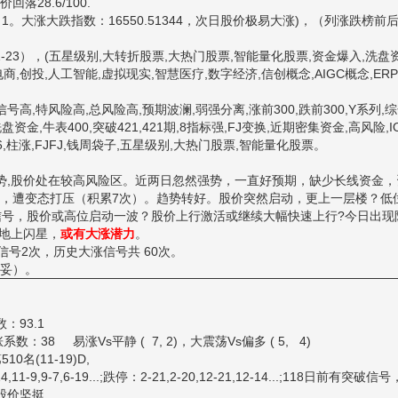
回落28.6/100.
大涨大跌指数：16550.51344，次日股价极易大涨)，（列涨跌榜前
-23），(五星级别,大转折股票,大热门股票,智能量化股票,资金爆入,洗盘资
,创投,人工智能,虚拟现实,智慧医疗,数字经济,信创概念,AIGC概念,ER
信号高,特风险高,总风险高,预期波澜,弱强分离,涨前300,跌前300,Y系列,
金,牛表400,突破421,421期,8指标强,FJ变换,近期密集资金,高风险,IO
6,柱涨,FJFJ,钱周袋子,五星级别,大热门股票,智能量化股票。
,股价处在较高风险区。近两日忽然强势，一直好预期，缺少长线资金，
前，遭变态打压（积累7次）。趋势转好。股价突然启动，更上一层楼？低
信号，股价或高位启动一波？股价上行激活或继续大幅快速上行?今日出现
集地上闪星，
或有大涨潜力
。
信号2次，历史大涨信号共 60次。
妥）。
数：93.1
38 易涨Vs平静 ( 7, 2)，大震荡Vs偏多 ( 5, 4)
10名(11-19)D,
7,6-19...;跌停：2-21,2-20,12-21,12-14...;118日前有突破信
 股价坚挺.