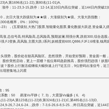
1696名(11-22),第80名(11-01)A,
1-23,3-15,跌停：12-14,近10日内高位突破，近144日内突破2
0，次日大涨大跌级别为★★级，大涨级别为★级。大涨大跌指数：
300名概率，0%：100%)
-23），(五星级别,大热门股票,智能量化股票,量化数据大跃进,资金爆入)
号高涨,总信号高,特风险高,总风险高,预期波澜,弱强分离,跌前300,综合选股,
强,FJ变换,高风险,主图大跌,I系列,妖精度前600,Q886,FJFJ,6维涨,钱周
进。
头强势，股价处在较高风险区。忽然强势，开始变好预期，资金面一般
好。股价突然启动，更上一层楼？低位筹码急剧推高，股价强烈趋强！妖股
一波？股价上行激活或继续大幅快速上行?近五日，9位密码出涨信号，近
,出现密集地上闪星
分数：95
50 易涨Vs平静 ( 7, 3)，大震荡Vs偏多 ( 6, 4)
第123名(11-22)B,第324名(11-21)C,第485名(11-13)D,
-24,6-24...;跌停：7-3,6-26,6-8,5-25...;昨日高位突破，近144