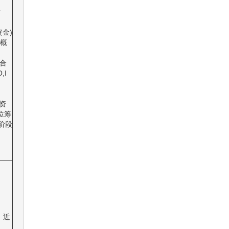
后
金)
P概
综合
,I
资
位筹
阶段
号，近