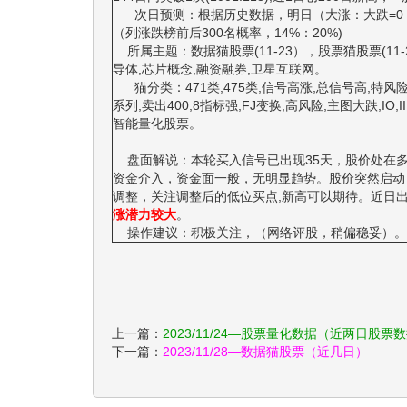
次日预测：根据历史数据，明日（大涨：大跌=0：1。
（列涨跌榜前后300名概率，14%：20%)
所属主题：数据猫股票(11-23），股票猫股票(11-2
导体,芯片概念,融资融券,卫星互联网。
猫分类：471类,475类,信号高涨,总信号高,特风险高
系列,卖出400,8指标强,FJ变换,高风险,主图大跌,IO
智能量化股票。
盘面解说：本轮买入信号已出现35天，股价处在多
资金介入，资金面一般，无明显趋势。股价突然启动
调整，关注调整后的低位买点,新高可以期待。近日出
涨潜力较大
。
操作建议：积极关注，（网络评股，稍偏稳妥）。
上一篇：
2023/11/24—股票量化数据（近两日股票
下一篇：
2023/11/28—数据猫股票（近几日）