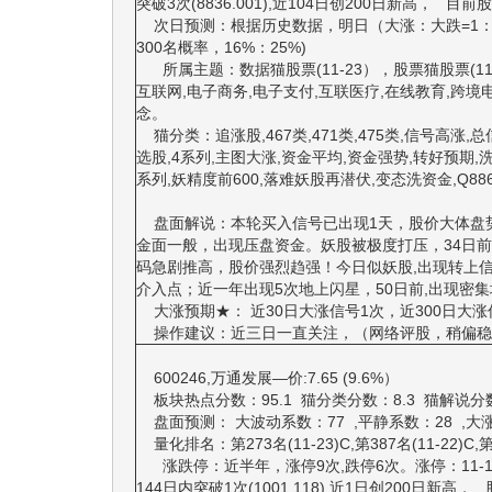
突破3次(8836.001),近104日创200日新高， 目前股价
次日预测：根据历史数据，明日（大涨：大跌=1：1。
300名概率，16%：25%)
所属主题：数据猫股票(11-23），股票猫股票(11
互联网,电子商务,电子支付,互联医疗,在线教育,跨境电商
念。
猫分类：追涨股,467类,471类,475类,信号高涨,总
选股,4系列,主图大涨,资金平均,资金强势,转好预期,洗盘资
系列,妖精度前600,落难妖股再潜伏,变态洗资金,Q88
盘面解说：本轮买入信号已出现1天，股价大体盘势
金面一般，出现压盘资金。妖股被极度打压，34日
码急剧推高，股价强烈趋强！今日似妖股,出现转上
介入点；近一年出现5次地上闪星，50日前,出现密
大涨预期★： 近30日大涨信号1次，近300日大涨
操作建议：近三日一直关注，（网络评股，稍偏稳
600246,万通发展—价:7.65 (9.6%）
板块热点分数：95.1 猫分类分数：8.3 猫解说分
盘面预测： 大波动系数：77 ,平静系数：28 ,大涨系数：
量化排名：第273名(11-23)C,第387名(11-22)C,第5
涨跌停：近半年，涨停9次,跌停6次。涨停：11-14,11-9,9-
144日内突破1次(1001.118),近1日创200日新高，