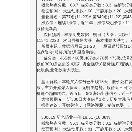
板块热点分数：88.7 猫分类分数：8.3 猫解说分
盘面预测： 大波动系数：60 ,平静系数：20 ,大涨系数：
量化排名：第77名(11-23)A,第849名(11-22),第487
涨跌停：连续1涨停，近半年，涨停3次,涨停：11-23,8-
股价无新高.
次日预测：根据历史数据，明日（大涨：大跌=4
11341.2223，次日股价易大涨，基本排除大跌?)，
所属主题：数据猫股票(11-23），股票猫股票(11
洗盘资金)服装,壳资源,融资融券。
猫分类：465类,466类,467类,470类,475类,信
跌前300,综合选股,4系列,资金强势,8指标强,FJ变
化股票,量化数据大跃进。
盘面解说：本轮买入信号已出现15天，股价处在多
般，主力开始爆入资金，无明显趋势。股价近三日突
价是否趋向转强。近五日，9位密码出涨信号，近一年
大涨预期★： 近300日大涨信号1次，历史大涨信号
操作建议：开始关注，（网络评股，稍偏稳妥）。
300519,新光药业—价:18.51 (10.38%）
板块热点分数：95.3 猫分类分数：8.2 猫解说分
盘面预测： 大波动系数：81 ,平静系数：10 ,大涨系数：