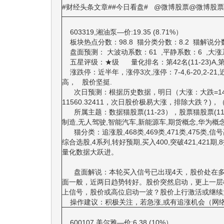
#财经头条文章##今日看盘# @微博股票@微博股
603319,湘油泵—价:19.35 (8.71%）
板块热点分数：98.8 猫分类分数：8.2 猫解说分
盘面预测： 大波动系数：61 ,平静系数：6 ,大涨系数：
五星评级：★级 量化排名：第42名(11-23)A,第1346名
涨跌停：近半年，涨停3次,涨停：7-4,6-20,2-21,
高， 股价坚挺.
次日预测：根据历史数据，明日（大涨：大跌=14
11560.32411，次日股价极易大涨，排除大跌？)，
所属主题：数据猫股票(11-23），股票猫股票(11
制造,无人驾驶,智能汽车,新能源车,期货概念,华为概
猫分类：追涨股,468类,469类,471类,475类,信
综合选股,4系列,转好预期,买入400,突破421,421期,
量化数据大跃进。
盘面解说：本轮买入信号已出现4天，股价处在多
面一般，近两日趋势转好。股价突然启动，更上一层
上信号，股价或高位启动一波？股价上行激活或继续
操作建议：积极关注，若急涨,或有追涨机会（网
600107,美尔雅—价:6.38 (10%）