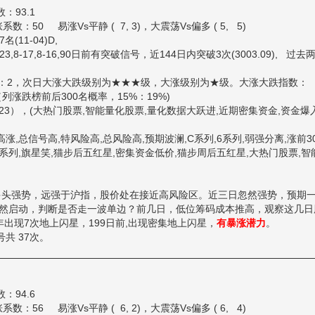
数：93.1
50 易涨Vs平静 ( 7, 3)，大震荡Vs偏多 ( 5, 5)
名(11-04)D,
17,8-16,90日前有突破信号，近144日内突破3次(3003.09), 过去
：2，次日大涨大跌级别为★★★级，大涨级别为★级。大涨大跌指数：
（列涨跌榜前后300名概率，15%：19%)
-23），(大热门股票,智能量化股票,量化数据大跃进,近期密集资金,资金爆入
号高涨,总信号高,特风险高,总风险高,预期波澜,C系列,6系列,弱强分离,涨前30
换,I系列,旗星笑,猫步后五红星,密集资金低价,猫步周后五红星,大热门股票,智
头强势，远强于沪指，股价处在接近高风险区。近三日忽然强势，预期
然启动，判断是否走一波单边？前几日，低位筹码成本推高，观察这几日
出现7次地上闪星，199日前,出现密集地上闪星，
有暴涨潜力
。
共 37次。
数：94.6
56 易涨Vs平静 ( 6, 2)，大震荡Vs偏多 ( 6, 4)