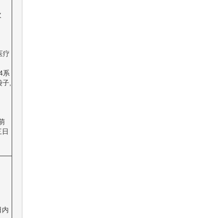
次
医疗
4系
袋子,
，
萌
三日
日内