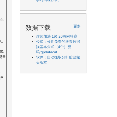
两年
数据下载
更多
连续加法 1级 20页附答案
,
公式：长期免费的股票数据
猫基本公式（4个）密
0,
码:gpdatacat
能量
软件：自动抓取分析股票完
美版本
一
股