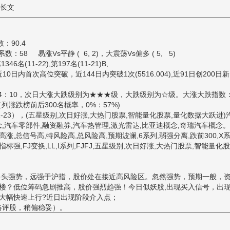
票长文
数：90.4
58 易涨Vs平静 ( 6, 2)，大震荡Vs偏多 ( 5, 5)
(11-22),第197名(11-21)B,
近10日内首次高位突破，近144日内突破1次(5516.004),近91日创200日新
：10，次日大涨大跌级别为★★★级，大跌级别为☆级。大涨大跌指数
（列涨跌榜前后300名概率，0%：57%)
-23），(五星级别,次日好涨,大热门股票,智能量化股票,量化数据大跃进)
念,汽车零部件,融资融券,汽车热管理,激光雷达,比亚迪概念,奇瑞汽车概念
号高涨,总信号高,特风险高,总风险高,预期波澜,6系列,弱强分离,跌前300,X系
8指标强,FJ变换,LL,I系列,FJFJ,五星级别,次日好涨,大热门股票,智能量化股
头强势，远强于沪指，股价处在接近高风险区。忽然强势，预期一般，
楼？低位筹码急剧推高，股价强烈趋强！今日似妖股,出现买入信号，出
大幅快速上行?近日出现阶段介入点；
络评股，稍偏稳妥）。