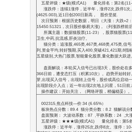
五星评级：★级(模式A1) 量化排名：第2名(11-23)A,第
涨跌停：连续1涨停，近半年，涨停2次,跌停1次。涨停：1
(4625.003),近1日创200日新高， 股价坚挺.
次日预测：根据历史数据，明日（大涨：大跌=2：
15450.51321，次日股价极易大涨)，（列涨跌榜前后
所属主题：数据猫股票(11-23），股票猫股票(11
卫生,中药,抗流感,肝炎治疗。
猫分类：追涨股,465类,467类,468类,475类,信
列,资金平均,转好预期,买入400,突破421,421期,8指标
五星级别,大热门股票,智能量化股票,量化数据大跃
盘面解说：本轮买入信号已出现3天，股价处在多
366日前，遭变态打压（积累10次）。趋势开始转
芽,出现买入信号，出现转上信号，股价或高位启动
出现阶段介入点；近一年出现2次地上闪星，51日前
操作建议：开始关注，（网络评股，稍偏稳妥）。
002315,焦点科技—价:34 (6.65%）
板块热点分数：89.4 猫分类分数：8.2 猫解说
盘面预测： 大波动系数：87 ,平静系数：24 ,大涨系数：
五星评级：★★★级(模式A1) 量化排名：第5名(11-23)A,
涨跌停：近半年，涨停25次,跌停8次。涨停：10-24,9-26,7