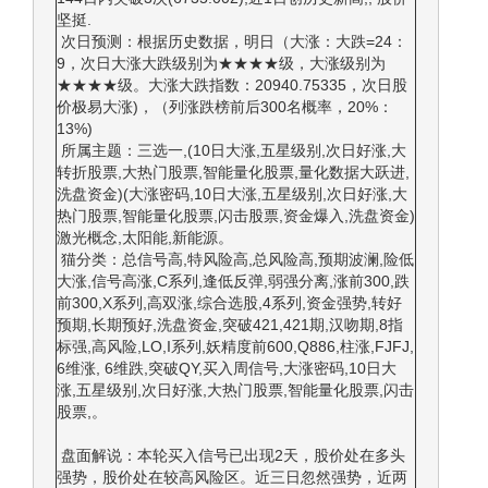
坚挺.
次日预测：根据历史数据，明日（大涨：大跌=24：
9，次日大涨大跌级别为★★★★级，大涨级别为
★★★★级。大涨大跌指数：20940.75335，次日股
价极易大涨)，（列涨跌榜前后300名概率，20%：
13%)
所属主题：三选一,(10日大涨,五星级别,次日好涨,大
转折股票,大热门股票,智能量化股票,量化数据大跃进,
洗盘资金)(大涨密码,10日大涨,五星级别,次日好涨,大
热门股票,智能量化股票,闪击股票,资金爆入,洗盘资金)
激光概念,太阳能,新能源。
猫分类：总信号高,特风险高,总风险高,预期波澜,险低
大涨,信号高涨,C系列,逢低反弹,弱强分离,涨前300,跌
前300,X系列,高双涨,综合选股,4系列,资金强势,转好
预期,长期预好,洗盘资金,突破421,421期,汉吻期,8指
标强,高风险,LO,I系列,妖精度前600,Q886,柱涨,FJFJ,
6维涨, 6维跌,突破QY,买入周信号,大涨密码,10日大
涨,五星级别,次日好涨,大热门股票,智能量化股票,闪击
股票,。
盘面解说：本轮买入信号已出现2天，股价处在多头
强势，股价处在较高风险区。近三日忽然强势，近两