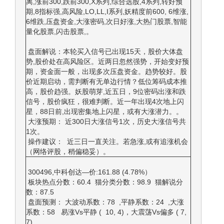
离,涨前300,跌前300,X系列,综合选股,4系列,转好预
期,8指标强,高风险,LO,LL,I系列,妖精度前600, 6维涨,
6维跌,压盘资金,大涨密码,次日好涨,大热门股票,智能
量化股票,闪击股票,。
盘面解说：本轮买入信号已出现15天，股价大体盘
势,股价处在高风险区。近两日忽然强势，开始变好预
期，资金面一般，出现多次压盘资金。趋势较好。股
价近期启动，需判断有无单边行情？低位筹码成本推
高，股价趋强。妖股萌芽,近五日，9位密码出涨和跌
信号，股价疯狂，很难判断。近一年出现4次地上闪
星，88日前,出现密集地上闪星，或有大涨潜力。。
大涨预期： 近300日大涨信号1次，历史大涨信号共
1次。
操作建议： 近三日一直关注。若急涨,或有追涨机会
（网络评股，稍偏稳妥）。
300496,中科创达—价:161.88 (4.78%）
板块热点分数：60.4 猫分类分数：98.9 猫解说分
数：87.5
盘面预测： 大波动系数：78 ,平静系数：24 ,大涨
系数：58 易涨Vs平静 ( 10, 4)，大震荡Vs偏多 ( 7,
7)