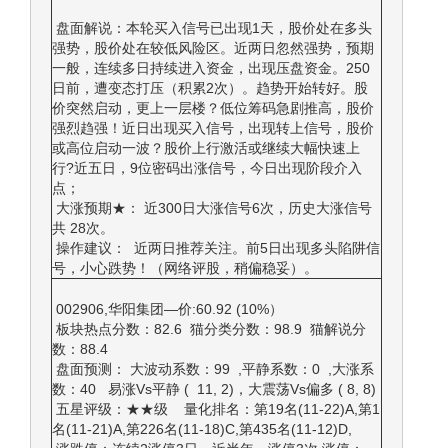
盘面解说：本轮买入信号已出现1天，股价处在多头
强势，股价处在较低风险区。近两日忽然强势，预期
一般，连续多日持续进入资金，出现压盘资金。250
日前，遭变态打压（积累2次）。趋势开始转好。股
价突然启动，更上一层楼？低位筹码急剧推高，股价
强烈趋强！近日出现买入信号，出现转上信号，股价
或高位启动一波？股价上行激活或继续大幅快速上
行?近五日，9位密码出涨信号，今日出现阶段介入
点；
大涨预期★： 近300日大涨信号6次，历史大涨信号
共 28次。
操作建议： 近两日推荐关注。前5日出现多头陷阱信
号，小心跌势！（网络评股，稍偏稳妥）。
002906,华阳集团—价:60.92 (10%）
板块热点分数：82.6 猫分类分数：98.9 猫解说分
数：88.4
盘面预测： 大波动系数：99 ,平静系数：0 ,大涨系
数：40 易涨Vs平静 ( 11, 2)，大震荡Vs偏多 ( 8, 8)
五星评级：★★级 量化排名：第19名(11-22)A,第1
名(11-21)A,第226名(11-18)C,第435名(11-12)D,