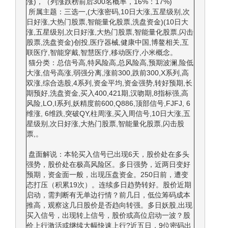
涨)，（列涨跌榜前后300名概率，16%：17%)
所属主题：三选一,(大涨密码,10日大涨,五星级别,次
日好涨,大热门股票,智能量化股票,洗盘资金)(10日大
涨,五星级别,次日好涨,大热门股票,智能量化股票,闪击
股票,洗盘资金)创投,医疗器械,健康中国,博鳌相关,互
联医疗,智能穿戴,智慧医疗,移动医疗,小米概念。
猫分类：总信号高,特风险高,总风险高,预期波澜,险低
大涨,信号高涨,弱强分离,涨前300,跌前300,X系列,高
双涨,综合选股,4系列,资金平均,资金强势,转好预期,长
期预好,洗盘资金,买入400,421期,汉吻期,8指标强,高
风险,LO,I系列,妖精度前600,Q886,顶部信号,FJFJ, 6
维涨, 6维跌,突破QY,柱周涨,买入周信号,10日大涨,五
星级别,次日好涨,大热门股票,智能量化股票,闪击股
票,。
盘面解说：本轮买入信号已出现6天，股价处在多头
强势，股价处在极高风险区。多日强势，近两日变好
预期，资金面一般，出现压盘资金。250日前，遭变
态打压（积累19次）。连续多日趋势转好。股价近期
启动，需判断有无单边行情？前几日，低位筹码成本
推高，观察这几日股价是否趋向转强。多日妖股,出现
买入信号，出现转上信号，股价或高位启动一波？股
价上行激活或继续大幅快速上行?近五日，9位密码出