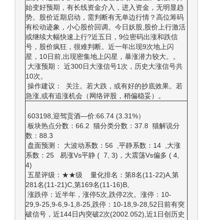
始变好预期，有长线资金介入，进入资金，无明显趋
势。股价近期启动，需判断有无单边行情？高位筹码
有松动迹象，小心股价回调。今日妖股,股价上行激活
或继续大幅快速上行?近五日，9位密码出涨和跌信
号，股价疯狂，很难判断。近一年出现9次地上闪
星，10日前,出现密集地上闪星，暴涨潜力较大。。
大涨预期： 近300日大涨信号1次，历史大涨信号共
10次。
操作建议： 关注。若大跌，或有好的抄底效果。若
急涨,或有追涨机会（网络评股，稍偏稳妥）。
603198,迎驾贡酒—价:66.74 (3.31%）
板块热点分数：66.2 猫分类分数：37.8 猫解说分
数：88.3
盘面预测： 大波动系数：56 ,平静系数：14 ,大涨
系数：25 易涨Vs平静 ( 7, 3)，大震荡Vs偏多 ( 4,
4)
五星评级：★★级 量化排名：第8名(11-22)A,第
281名(11-21)C,第169名(11-16)B,
涨跌停：近半年，涨停5次,跌停2次。涨停：10-
29,9-25,9-6,9-1,8-25,跌停：10-18,9-28,52日前有突
破信号，近144日内突破2次(2002.052),近1日创历史