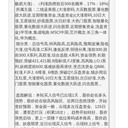
极易大涨)，（列涨跌榜前后300名概率，17%：18%)
所属主题：二线蓝筹股,(大涨密码,大买数股票,量化数
据大跃进,近期密集资金,洗盘资金)(大涨密码,10日大
涨,五星级别,抄底股票,次日好涨,大热门股票,智能量化
股票,量化数据大跃进,闪击股票,近期密集资金,洗盘资
金)半导体,集成电路,MSCI中国,芯片概念,长三角一体
化,华为概念。
猫分类：总信号高,特风险高,总风险高,预期波澜,险低
大涨,信号高涨,C系列,逢低反弹,弱强分离,涨前300,跌
前300,X系列,高双涨,综合选股,4系列,资金强势,长期
预好,突破421,421期,8指标强,FJ变换,高风险,LO,I系
列,妖精度前600,落难妖股再潜伏,变态洗资金,Q886,
柱涨,FJFJ, 6维涨, 6维跌,突破QY,压盘资金,猫步周后
五红星,大涨密码,10日大涨,五星级别,次日好涨,大热
门股票,智能量化股票,量化数据大跃进,闪击股票,。
盘面解说：本轮买入信号已出现1天，股价处在多头
强势，股价处在较高风险区。近两日忽然强势，开始
变好预期，资金面一般，出现多次压盘资金。125日
前，遭变态打压（积累18次）。趋势开始转好。股价
突然启动，更上一层楼？低位筹码成本推高，股价趋
强。妖股萌芽,近日出现买入信号，出现转上信号，股