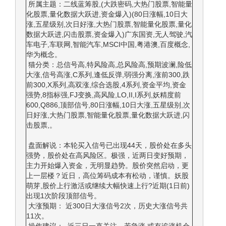
所属主题：二线蓝筹股,(大跌密码,大热门股票,智能量
化股票,量化数据大跃进,资金爆入)(80日涨幅,10日大
涨,五星级别,次日好涨,大热门股票,智能量化股票,量化
数据大跃进,闪击股票,资金爆入)广东国资,无人驾驶,汽
车电子,车联网,智能汽车,MSCI中国,粤港澳,百度概念,
华为概念。
猫分类：总信号高,特风险高,总风险高,预期波澜,险低
大涨,信号高涨,C系列,逢低反弹,弱强分离,涨前300,跌
前300,X系列,高双涨,综合选股,4系列,资金平均,资金
强势,8指标强,FJ变换,高风险,LO,II,I系列,妖精度前
600,Q886,顶部信号,80日涨幅,10日大涨,五星级别,次
日好涨,大热门股票,智能量化股票,量化数据大跃进,闪
击股票,。
盘面解说：本轮买入信号已出现44天，股价处在多头
强势，股价处在高风险区。极强，近两日变好预期，
主力开始爆入资金，无明显趋势。股价突然启动，更
上一层楼？近日，高位筹码成本有松动，谨慎。妖股
萌芽,股价上行激活或继续大幅快速上行?近期(1日前)
出现1次阶段顶部信号。
大涨预期： 近300日大涨信号2次，历史大涨信号共
11次。