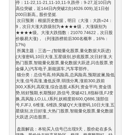
停：11-22,11-21,11-10,11-9,跌停：9-27,近10日内
高位突破，近144日内突破2次(4026.009),近1日创
200日新高,, 股价坚挺.
次日预测：根据历史数据，明日（大涨：大跌=24：
9，次日大涨大跌级别为★★★★级，大涨级别为
★★★★级。大涨大跌指数：21070.74622，次日股
价极易大涨)，（列涨跌榜前后300名概率，16%：
17%)
所属主题：三选一,(智能量化股票,量化数据大跃进)
(大涨密码,10日大涨,五星级别,抄底股票,次日好涨,大
热门股票,智能量化股票,量化数据大跃进,闪击股票,资
金爆入)汽车电子,新能源车,汽车零部件。
猫分类：总信号高,特风险高,总风险高,预期波澜,险低
大涨,信号高涨,逢低反弹,弱强分离,涨前300,跌前
300,X系列,高双涨,综合选股,4系列,资金平均,资金强
势,转好预期,长期预好,跌信号,突破421,8指标强,FJ变
换,高风险,LO,LL,I系列,妖精度前600,Q886,顶部信
号,FJFJ, 6维涨, 6维跌,突破QY,大涨密码,10日大涨,五
星级别,次日好涨,大热门股票,智能量化股票,量化数据
大跃进,闪击股票,。
盘面解说：本轮买入信号已出现9天，股价处在多头