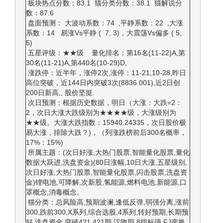
板块热点分数：83.1 猫分类分数：38.1 猫解说分
数：87.6
盘面预测： 大波动系数：74 ,平静系数：22 ,大涨
系数：14 易涨Vs平静 ( 7, 3)，大震荡Vs偏多 ( 5,
5)
五星评级：★★级 量化排名：第16名(11-22)A,第
30名(11-21)A,第440名(10-29)D,
涨跌停：近半年，涨停2次,涨停：11-21,10-28,昨日
高位突破，近144日内突破3次(8836.001),近2日创
200日新高,, 股价坚挺.
次日预测：根据历史数据，明日（大涨：大跌=2：
2，次日大涨大跌级别为★★★★级，大涨级别为
★★级。大涨大跌指数：15940.24335，次日股价极
易大涨，排除大跌？)，（列涨跌榜前后300名概率，
17%：15%)
所属主题：(次日好涨,大热门股票,智能量化股票,量化
数据大跃进,洗盘资金)(80日涨幅,10日大涨,五星级别,
次日好涨,大热门股票,智能量化股票,闪击股票,洗盘资
金)锂电池,可降解,次新股,氢能源,燃料电池,新能源,口
罩概念,消毒概念。
猫分类：总风险高,预期波澜,逢低反弹,弱强分离,涨前
300,跌前300,X系列,综合选股,4系列,转好预期,长期预
好,洗盘资金,突破421,421期,汉吻期,8指标强,FJ变换,