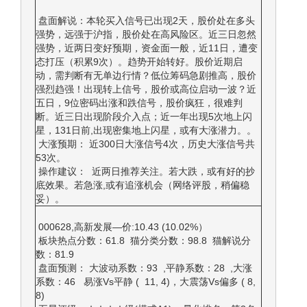
盘面解说：本轮买入信号已出现2天，股价处在多头
强势，远强于沪指，股价处在高风险区。近三日忽然
强势，近两日变好预期，资金面一般，近11日，遭变
态打压（积累9次）。趋势开始转好。股价近期启
动，需判断有无单边行情？低位筹码急剧推高，股价
强烈趋强！出现转上信号，股价或高位启动一波？近
五日，9位密码出涨和跌信号，股价疯狂，很难判
断。近三日出现阶段介入点；近一年出现5次地上闪
星，131日前,出现密集地上闪星，或有大涨潜力。。
大涨预期： 近300日大涨信号4次，历史大涨信号共
53次。
操作建议： 近两日推荐关注。若大跌，或有好的抄
底效果。若急涨,或有追涨机会（网络评股，稍偏稳
妥）。
000628,高新发展—价:10.43 (10.02%）
板块热点分数：61.8 猫分类分数：98.8 猫解说分
数：81.9
盘面预测： 大波动系数：93 ,平静系数：28 ,大涨
系数：46 易涨Vs平静 ( 11, 4)，大震荡Vs偏多 ( 8,
8)