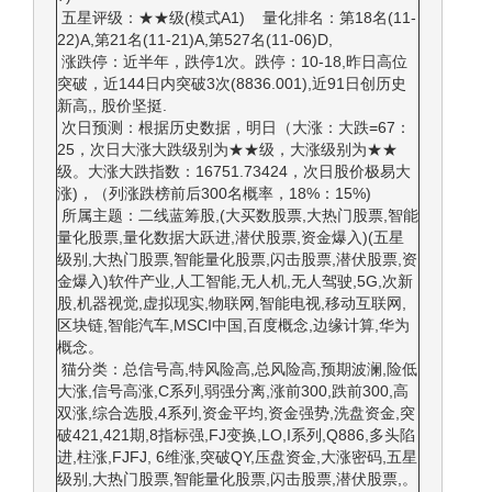
五星评级：★★级(模式A1) 量化排名：第18名(11-
22)A,第21名(11-21)A,第527名(11-06)D,
涨跌停：近半年，跌停1次。跌停：10-18,昨日高位
突破，近144日内突破3次(8836.001),近91日创历史
新高,, 股价坚挺.
次日预测：根据历史数据，明日（大涨：大跌=67：
25，次日大涨大跌级别为★★级，大涨级别为★★
级。大涨大跌指数：16751.73424，次日股价极易大
涨)，（列涨跌榜前后300名概率，18%：15%)
所属主题：二线蓝筹股,(大买数股票,大热门股票,智能
量化股票,量化数据大跃进,潜伏股票,资金爆入)(五星
级别,大热门股票,智能量化股票,闪击股票,潜伏股票,资
金爆入)软件产业,人工智能,无人机,无人驾驶,5G,次新
股,机器视觉,虚拟现实,物联网,智能电视,移动互联网,
区块链,智能汽车,MSCI中国,百度概念,边缘计算,华为
概念。
猫分类：总信号高,特风险高,总风险高,预期波澜,险低
大涨,信号高涨,C系列,弱强分离,涨前300,跌前300,高
双涨,综合选股,4系列,资金平均,资金强势,洗盘资金,突
破421,421期,8指标强,FJ变换,LO,I系列,Q886,多头陷
进,柱涨,FJFJ, 6维涨,突破QY,压盘资金,大涨密码,五星
级别,大热门股票,智能量化股票,闪击股票,潜伏股票,。