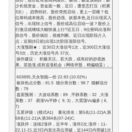
强势，股价处在较高风险区。极强，极度预期好，缺
少长线资金，资金面一般，近日，遭变态打压（积累
3次）。趋势转好。股价突然启动，更上一层楼？低
位筹码成本推高，股价趋强。妖股本色,近日出现买入
信号，出现转上信号，股价或高位启动一波？股价上
行激活或继续大幅快速上行?近五日，9位密码出涨和
跌信号，股价疯狂，很难判断。近日出现阶段介入
点；近期(8日前)出现1次阶段顶部信号。
大涨预期★： 近30日大涨信号1次，近300日大涨信
号3次，历史大涨信号共 37次。
操作建议： 积极关注。若大跌，或有好的抄底效
果。若急涨,或有追涨机会（网络评股，稍偏稳妥）。
603895,天永智能—价:22.83 (10.02%）
板块热点分数：81.5 猫分类分数：98.7 猫解说分
数：79
盘面预测： 大波动系数：89 ,平静系数：32 ,大涨
系数：37 易涨Vs平静 ( 9, 3)，大震荡Vs偏多 ( 6,
7)
五星评级：(模式A1) 量化排名：第5名(11-22)A,第
58名(11-21)A,第384名(07-24)C,
涨跌停：连续2涨停，近半年，涨停2次,涨停：11-
22,11-21,近3日内首次高位突破，近144日内突破1次