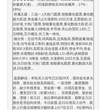
价极易大涨)，（列涨跌榜前后300名概率，17%：
18%)
所属主题：三选一,(大热门股票,智能量化股票,量化数
据大跃进,资金爆入)(大涨密码,10日大涨,五星级别,次
日好涨,大热门股票,智能量化股票,量化数据大跃进,闪
击股票,资金爆入)锂电池,半导体,舟山自贸区,LED,三
元锂电,芯片概念,长三角一体化。
猫分类：总信号高,特风险高,总风险高,预期波澜,险低
大涨,信号高涨,C系列,逢低反弹,弱强分离,涨前300,跌
前300,X系列,高双涨,综合选股,4系列,资金平均,资金
强势,长期预好,8指标强,高风险,LO,I系列,妖精度前
600,FJFJ, 6维涨, 6维跌,大涨密码,10日大涨,五星级
别,次日好涨,大热门股票,智能量化股票,量化数据大跃
进,闪击股票,。
盘面解说：本轮买入信号已出现29天，股价处在多头
强势，股价处在较高风险区。一直强势，极度预期
好，缺少长线资金，资金面一般，出现压盘资金。近
日，遭变态打压（积累19次）。无明显趋势。股价犹
豫，谨慎！前几日，低位筹码成本推高，观察这几日
股价是否趋向转强。今日妖股,近日出现买入信号，股
价上行激活或继续大幅快速上行?近五日，9位密码出