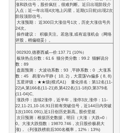
涨和跌信号，股价疯狂，很难判断。近日出现阶段介
入点；近一年出现4次地上闪星，近期(1日前)出现2次
阶段顶部信号。
大涨预期： 近300日大涨信号1次，历史大涨信号共
24次。
操作建议： 积极关注。若急涨,或有追涨机会（网络
评股，稍偏稳妥）。
002920,德赛西威—价:137.71 (10%）
板块热点分数：61.6 猫分类分数：99.2 猫解说分
数：89
盘面预测： 大波动系数：93 ,平静系数：0 ,大涨系
数：45 易涨Vs平静 ( 10, 2)，大震荡Vs偏多 ( 8, 8)
五星评级：★★级(模式A1) 量化排名：第12名(11-
22)A,第166名(11-21)B,第422名(11-18)D,第379名
(11-04)C,
涨跌停：连续2涨停，近半年，涨停3次,涨停：11-
22,11-21,10-16,91日前有突破信号，近144日内突破
1次(1001.091),近1日创历史新高,, 股价坚挺.
次日预测：根据历史数据，明日（大涨：大跌=0：
0。大涨大跌指数：19870.746，次日股价极易大
涨)，（列涨跌榜前后300名概率，12%：13%)