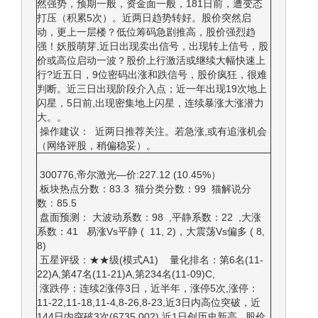
然强势，预期一般，资金面一般，181日前，遭变态
打压（积累5次）。近两日趋势转好。股价突然启
动，更上一层楼？低位筹码急剧推高，股价强烈趋
强！妖股萌芽,近日出现卖出信号，出现转上信号，股
价或高位启动一波？股价上行激活或继续大幅快速上
行?近五日，9位密码出涨和跌信号，股价疯狂，很难
判断。近三日出现阶段介入点；近一年出现19次地上
闪星，5日前,出现密集地上闪星，连续暴涨大涨潜力
大。。
操作建议： 近两日推荐关注。若急涨,或有追涨机会
（网络评股，稍偏稳妥）。
300776,帝尔激光—价:227.12 (10.45%）
板块热点分数：83.3 猫分类分数：99 猫解说分
数：85.5
盘面预测： 大波动系数：98 ,平静系数：22 ,大涨
系数：41 易涨Vs平静 ( 11, 2)，大震荡Vs偏多 ( 8,
8)
五星评级：★★级(模式A1) 量化排名：第6名(11-
22)A,第47名(11-21)A,第234名(11-09)C,
涨跌停：连续2涨停3日，近半年，涨停5次,涨停：
11-22,11-18,11-4,8-26,8-23,近3日内高位突破，近
144日内突破3次(6735.002),近1日创历史新高,, 股价