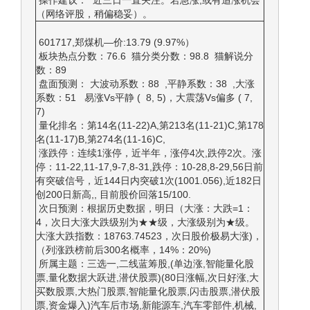
操作建议： 近三日一直关注。若急涨,或有追涨机会
（网络评股，稍偏稳妥）。
601717,郑煤机—价:13.79 (9.97%）
板块热点分数：76.6 猫分类分数：98.8 猫解说分
数：89
盘面预测： 大波动系数：88 ,平静系数：38 ,大涨
系数：51 易涨Vs平静 ( 8, 5)，大震荡Vs偏多 ( 7,
7)
量化排名：第14名(11-22)A,第213名(11-21)C,第178
名(11-17)B,第274名(11-16)C,
涨跌停：连续1涨停，近半年，涨停4次,跌停2次。涨
停：11-22,11-17,9-7,8-31,跌停：10-28,8-29,56日前
有突破信号，近144日内突破1次(1001.056),近182日
创200日新高,, 目前股价回落15/100.
次日预测：根据历史数据，明日（大涨：大跌=1：
4，次日大涨大跌级别为★★级，大涨级别为★级。
大涨大跌指数：18763.74523，次日股价极易大涨)，
（列涨跌榜前后300名概率，14%：20%)
所属主题：三选一,二线蓝筹股,(单边涨,智能量化股
票,量化数据大跃进,潜伏股票)(80日涨幅,次日好涨,大
买数股票,大热门股票,智能量化股票,闪击股票,潜伏股
票,资金爆入)汽车后市场,新能源车,汽车零部件,机械,