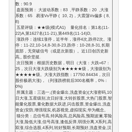
数：90.9
盘面预测： 大波动系数：83 ,平静系数：20 ,大涨
系数：65 易涨Vs平静 ( 10, 2)，大震荡Vs偏多 ( 8,
8)
五星评级：★★级(模式A1) 量化排名：第1名(11-
22)A,第1627名(11-21),第449名(11-14)D,
涨跌停：连续1涨停，近半年，涨停4次,跌停2次。涨
停：11-22,10-14,8-30,8-23,跌停：10-28,8-31,长期
底部，无突破信号（或是次新股）。近1日创历史新
高,, 股价坚挺.
次日预测：根据历史数据，明日（大涨：大跌=67：
25，次日大涨大跌级别为★★★★★级，大涨级别为
★★★★★级。大涨大跌指数：17750.84434，次日
股价极易大涨)，（列涨跌榜前后300名概率，0%：
0%)
所属主题：三选一,(资金爆出,洗盘资金)(大涨密码,10
日大涨,五星级别,次日好涨,大转折股票,大热门股票,智
能量化股票,量化数据大跃进,闪击股票,资金爆出,洗盘
资金)安防,增强现实,机器视觉,虚拟现实,华为概念。
猫分类：总信号高,特风险高,总风险高,预期波澜,零险
大涨,险低大涨,信号高涨,逢低反弹,弱强分离,X系列,高
双涨,综合选股,4系列,转好预期,长期预好,洗盘资金,汉