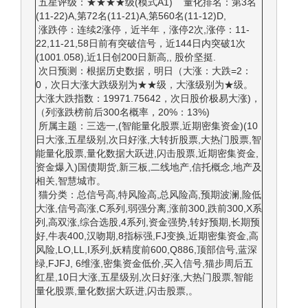
五星评级：★★★★级(模式A1) 量化排名：第3名
(11-22)A,第72名(11-21)A,第560名(11-12)D,
涨跌停：连续2涨停，近半年，涨停2次,涨停：11-
22,11-21,58日前有突破信号，近144日内突破1次
(1001.058),近1日创200日新高,, 股价坚挺.
次日预测：根据历史数据，明日（大涨：大跌=2：
0，次日大涨大跌级别为★★级，大涨级别为★级。
大涨大跌指数：19971.75642，次日股价极易大涨)，
（列涨跌榜前后300名概率，20%：13%)
所属主题：三选一,(智能量化股票,近期密集资金)(10
日大涨,五星级别,次日好涨,大转折股票,大热门股票,智
能量化股票,量化数据大跃进,闪击股票,近期密集资金,
资金爆入)国债期货,新三板,二线地产,信托概念,地产及
相关,智慧城市。
猫分类：总信号高,特风险高,总风险高,预期波澜,险低
大涨,信号高涨,C系列,弱强分离,涨前300,跌前300,X系
列,高双涨,综合选股,4系列,资金强势,转好预期,长期预
好,牛表400,汉吻期,8指标强,FJ变换,近期密集资金,高
风险,LO,LL,I系列,妖精度前600,Q886,顶部信号,蓝深
绿,FJFJ, 6维涨,密集资金低价,买入信号,猫步周后五
红星,10日大涨,五星级别,次日好涨,大热门股票,智能
量化股票,量化数据大跃进,闪击股票,。