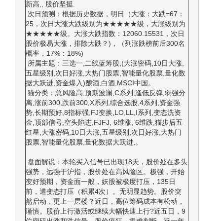
新高,, 股价坚挺.
次日预测：根据历史数据，明日（大涨：大跌=67：
25，次日大涨大跌级别为★★★★★级，大涨级别为
★★★★★级。大涨大跌指数：12060.15531，次日
股价极易大涨，排除大跌？)，（列涨跌榜前后300名
概率，17%：18%)
所属主题：三选一,二线蓝筹股,(大涨密码,10日大涨,
五星级别,次日好涨,大热门股票,智能量化股票,量化数
据大跃进,资金爆入)酿酒,白酒,MSCI中国。
猫分类：总风险高,预期波澜,C系列,逢低反弹,弱强分
离,涨前300,跌前300,X系列,综合选股,4系列,资金强
势,长期预好,8指标强,FJ变换,LO,LL,I系列,变态洗资
金,顶部信号,空头陷进,FJFJ, 6维涨, 6维跌,猫步后五
红星,大涨密码,10日大涨,五星级别,次日好涨,大热门
股票,智能量化股票,量化数据大跃进,。
盘面解说：本轮买入信号已出现18天，股价处在多头
强势，远强于沪指，股价处在高风险区。极强，开始
变好预期，资金面一般，妖股被极度打压，135日
前，遭变态打压（积累4次）。无明显趋势。股价突
然启动，更上一层楼？近日，高位筹码成本有松动，
谨慎。股价上行激活或继续大幅快速上行?近五日，9