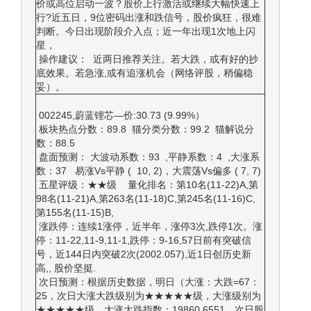
价或高位启动一波？股价上行激活或继续大幅快速上
行?近五日，9位密码出涨和跌信号，股价疯狂，很难
判断。今日出现阶段介入点；近一年出现1次地上闪
星，
操作建议： 近两日推荐关注。若大跌，或有好的抄
底效果。若急涨,或有追涨机会（网络评股，稍偏稳
妥）。
002245,蔚蓝锂芯—价:30.73 (9.99%）
板块热点分数：89.8 猫分类分数：99.2 猫解说分
数：88.5
盘面预测： 大波动系数：93 ,平静系数：4 ,大涨系
数：37 易涨Vs平静 ( 10, 2)，大震荡Vs偏多 ( 7, 7)
五星评级：★★级 量化排名：第10名(11-22)A,第
98名(11-21)A,第263名(11-18)C,第245名(11-16)C,
第155名(11-15)B,
涨跌停：连续1涨停，近半年，涨停3次,跌停1次。涨
停：11-22,11-9,11-1,跌停：9-16,57日前有突破信
号，近144日内突破2次(2002.057),近1日创历史新
高,, 股价坚挺.
次日预测：根据历史数据，明日（大涨：大跌=67：
25，次日大涨大跌级别为★★★★★级，大涨级别为
★★★★★级。大涨大跌指数：19860.6551，次日股