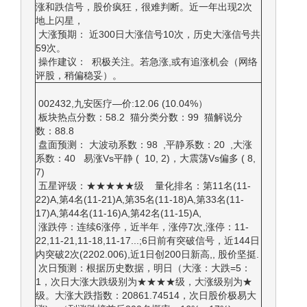
涨和跌信号，股价疯狂，很难判断。近一年出现2次
地上闪星，
大涨预期： 近300日大涨信号10次，历史大涨信号共
59次。
操作建议： 积极关注。若急涨,或有追涨机会（网络
评股，稍偏稳妥）。
002432,九安医疗—价:12.06 (10.04%）
板块热点分数：58.2 猫分类分数：99 猫解说分
数：88.8
盘面预测： 大波动系数：98 ,平静系数：20 ,大涨
系数：40 易涨Vs平静 ( 10, 2)，大震荡Vs偏多 ( 8,
7)
五星评级：★★★★★级 量化排名：第11名(11-
22)A,第4名(11-21)A,第35名(11-18)A,第33名(11-
17)A,第44名(11-16)A,第42名(11-15)A,
涨跌停：连续6涨停，近半年，涨停7次,涨停：11-
22,11-21,11-18,11-17...;6日前有突破信号，近144日
内突破2次(2202.006),近1日创200日新高,, 股价坚挺.
次日预测：根据历史数据，明日（大涨：大跌=5：
1，次日大涨大跌级别为★★★★级，大涨级别为★
级。大涨大跌指数：20861.74514，次日股价极易大