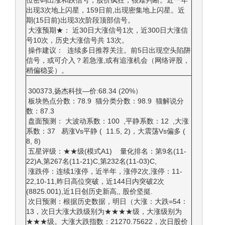
位密码出涨和跌信号，股价疯狂，很难判断。近一年
出现3次地上闪星，159日前,出现密集地上闪星。近
期(15日前)出现3次阶段顶部信号。
大涨预期★： 近30日大涨信号1次，近300日大涨信
号10次，历史大涨信号共 13次。
操作建议： 连续多日推荐关注。前5日出现空头陷阱
信号，或可介入？若急涨,或有追涨机会（网络评股，
稍偏稳妥）。
300373,扬杰科技—价:68.34 (20%）
板块热点分数：78.9 猫分类分数：98.9 猫解说分
数：87.3
盘面预测： 大波动系数：100 ,平静系数：12 ,大涨
系数：37 易涨Vs平静 ( 11.5, 2)，大震荡Vs偏多 (
8, 8)
五星评级：★★级(模式A1) 量化排名：第9名(11-
22)A,第267名(11-21)C,第232名(11-03)C,
涨跌停：连续1涨停，近半年，涨停2次,涨停：11-
22,10-11,昨日高位突破，近144日内突破2次
(8825.001),近1日创历史新高,, 股价坚挺.
次日预测：根据历史数据，明日（大涨：大跌=54：
13，次日大涨大跌级别为★★★★级，大涨级别为
★★★级。大涨大跌指数：21270.75622，次日股价