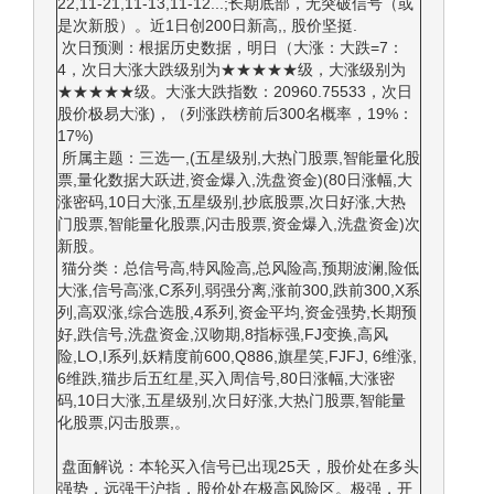
22,11-21,11-13,11-12...;长期底部，无突破信号（或
是次新股）。近1日创200日新高,, 股价坚挺.
次日预测：根据历史数据，明日（大涨：大跌=7：
4，次日大涨大跌级别为★★★★★级，大涨级别为
★★★★★级。大涨大跌指数：20960.75533，次日
股价极易大涨)，（列涨跌榜前后300名概率，19%：
17%)
所属主题：三选一,(五星级别,大热门股票,智能量化股
票,量化数据大跃进,资金爆入,洗盘资金)(80日涨幅,大
涨密码,10日大涨,五星级别,抄底股票,次日好涨,大热
门股票,智能量化股票,闪击股票,资金爆入,洗盘资金)次
新股。
猫分类：总信号高,特风险高,总风险高,预期波澜,险低
大涨,信号高涨,C系列,弱强分离,涨前300,跌前300,X系
列,高双涨,综合选股,4系列,资金平均,资金强势,长期预
好,跌信号,洗盘资金,汉吻期,8指标强,FJ变换,高风
险,LO,I系列,妖精度前600,Q886,旗星笑,FJFJ, 6维涨,
6维跌,猫步后五红星,买入周信号,80日涨幅,大涨密
码,10日大涨,五星级别,次日好涨,大热门股票,智能量
化股票,闪击股票,。
盘面解说：本轮买入信号已出现25天，股价处在多头
强势，远强于沪指，股价处在极高风险区。极强，开