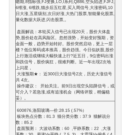
吻期,8指标强,FJ变换,LO,I系列,Q886,空头陷进,FJFJ,
6维涨, 6维跌,猫步后五红星,买入周信号,大涨密码,10
日大涨,五星级别,次日好涨,大热门股票,智能量化股票,
量化数据大跃进,闪击股票,。
盘面解说：本轮买入信号已出现20天，股价大体盘
势,股价处在高风险区。忽然强势，开始变好预期，资
金面一般，趋势开始转好。股价突然启动，更上一层
楼？低位筹码成本推高，股价趋强。今日似妖股,股价
上行激活或继续大幅快速上行?近五日，9位密码出涨
和跌信号，股价疯狂，很难判断。近一年出现2次地
上闪星，
大涨预期★： 近300日大涨信号2次，历史大涨信号
共 4次。
操作建议： 开始关注。前9日出现空头陷阱信号，或
可介入？若急涨,或有追涨机会（网络评股，稍偏稳
妥）。
600876,洛阳玻璃—价:28.15 (.57%）
板块热点分数：81.3 猫分类分数：37.9 猫解说分
数：85.2
盘面预测： 大波动系数：60 ,平静系数：22 ,大涨
系数：30 易涨Vs平静 ( 7.5, 3)，大震荡Vs偏多 ( 4,