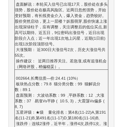
盘面解说：本轮买入信号已出现17天，股价处在多头
强势，股价处在极高风险区。近两日忽然强势，开始
变好预期，有长线资金介入，爆入资金，趋势较好。
股价突然启动，更上一层楼？妖股萌芽,股价快速上涨
出现深绿柱子，应有调整，关注调整后的低位买点,新
高可以期待。近五日，9位密码出涨信号，近日出现
阶段介入点；近一年出现1次地上闪星，近期(1日前)
出现1次阶段顶部信号。
大涨预期： 近300日大涨信号2次，历史大涨信号共
55次。
操作建议： 近两日推荐关注。若急涨,或有追涨机会
（网络评股，稍偏稳妥）。
002664,长鹰信质—价:24.41 (10%）
板块热点分数：79.8 猫分类分数：99 猫解说分
数：89.1
盘面预测： 大波动系数：99 ,平静系数：12 ,大涨
系数：37 易涨Vs平静 ( 10.5, 3)，大震荡Vs偏多 (
8, 7)
五星评级：★级 量化排名：第4名(11-22)A,第191
名(11-21)B,第491名(11-17)D,第180名(11-16)B,
涨跌停：连续2涨停，近半年，涨停4次,跌停1次。涨