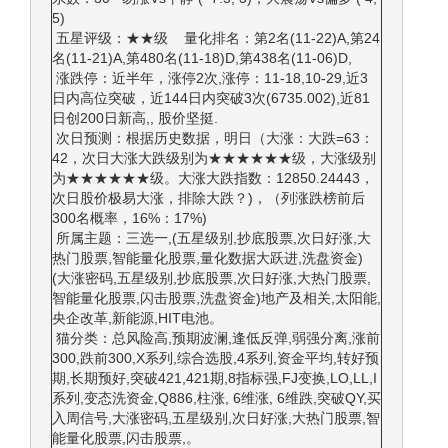
5)
五星评级：★★级 量化排名：第2名(11-22)A,第24
名(11-21)A,第480名(11-18)D,第438名(11-06)D,
涨跌停：近半年，涨停2次,涨停：11-18,10-29,近3
日内高位突破，近144日内突破3次(6735.002),近81
日创200日新高,, 股价坚挺.
次日预测：根据历史数据，明日（大涨：大跌=63：
42，次日大涨大跌级别为★★★★★★级，大涨级别
为★★★★★★级。大涨大跌指数：12850.24443，
次日股价极易大涨，排除大跌？)，（列涨跌榜前后
300名概率，16%：17%)
所属主题：三选一,(五星级别,抄底股票,次日好涨,大
热门股票,智能量化股票,量化数据大跃进,洗盘资金)
(大涨密码,五星级别,抄底股票,次日好涨,大热门股票,
智能量化股票,闪击股票,洗盘资金)地产及相关,太阳能,
央企改革,新能源,HIT电池。
猫分类：总风险高,预期波澜,逢低反弹,弱强分离,涨前
300,跌前300,X系列,综合选股,4系列,资金平均,转好预
期,长期预好,突破421,421期,8指标强,FJ变换,LO,LL,I
系列,变态洗资金,Q886,柱涨, 6维涨, 6维跌,突破QY,买
入周信号,大涨密码,五星级别,次日好涨,大热门股票,智
能量化股票,闪击股票,。