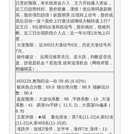
日变好预期，有长线资金介入，主力开始爆入资金，
近三日趋势转好。股价犹豫，谨慎！低位筹码急剧推
高，股价强烈趋强！妖股萌芽,出现转上信号，股价或
高位启动一波？股价上行激活或继续大幅快速上行?
近五日，9位密码出涨和跌信号，股价疯狂，很难判
断。近三日出现阶段介入点；近一年出现1次地上闪
星，
大涨预期： 近300日大涨信号6次，历史大涨信号共
7次。
操作建议： 近两日推荐关注。若大跌，判断是否洗
盘，抄底是机会？若急涨,或有追涨机会（网络评股，
稍偏稳妥）。
603229,奥翔药业—价:39.45 (6.02%）
板块热点分数：69.8 猫分类分数：98.9 猫解说分
数：90.4
盘面预测： 大波动系数：98 ,平静系数：18 ,大涨
系数：41 易涨Vs平静 ( 11.5, 2)，大震荡Vs偏多 (
8, 8)
五星评级：★级 量化排名：第7名(11-22)A,第52名
(11-21)A,第469名(11-15)D,
涨跌停：连续2涨停，近半年，涨停7次,涨停：11-