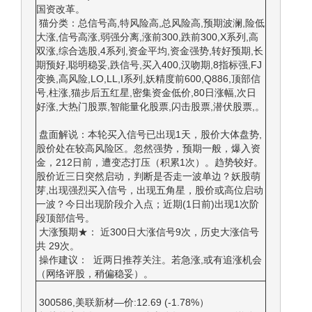
国资改革。
猫分类：总信号高,特风险高,总风险高,预期波澜,险低
大涨,信号高涨,弱强分离,涨前300,跌前300,X系列,高
双涨,综合选股,4系列,资金平均,资金强势,转好预期,长
期预好,聪明稳妥,跌信号,买入400,汉吻期,8指标强,FJ
变换,高风险,LO,LL,I系列,妖精度前600,Q886,顶部信
号,柱涨,猫步后五红星,密集资金低价,80日涨幅,次日
好涨,大热门股票,智能量化股票,闪击股票,潜伏股票,。
盘面解说：本轮买入信号已出现1天，股价大体盘势,
股价处在较高风险区。忽然强势，预期一般，爆入资
金，212日前，遭变态打压（积累1次）。趋势较好。
股价近三日突然启动，判断是否走一波单边？妖股萌
芽,出现强烈买入信号，出现五角星，股价或高位启动
一波？今日出现阶段介入点；近期(1日前)出现1次阶
段顶部信号。
大涨预期★： 近300日大涨信号9次，历史大涨信号
共 29次。
操作建议： 近两日推荐关注。若急涨,或有追涨机会
（网络评股，稍偏稳妥）。
300586,美联新材—价:12.69 (-1.78%）