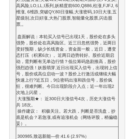
高风险,LO,LL,I系列,妖精度前600,Q886,柱涨,FJFJ, 6
维涨, 6维跌,突破QY,80日涨幅,大涨密码,10日大涨,五
星级别,次日好涨,大热门股票,智能量化股票,闪击股
票,。
盘面解说：本轮买入信号已出现1天，股价处在多头
强势，股价处在高风险区。近三日忽然强势，近两日
变好预期，缺少长线资金，资金面一般，近日，遭变
态打压（积累6次）。近两日趋势转好。股价近期启
动，需判断有无单边行情？低位筹码急剧推高，股价
强烈趋强！妖股萌芽,近日出现买入信号，出现转上信
号，股价或高位启动一波？股价上行激活或继续大幅
快速上行?近五日，9位密码出涨和跌信号，股价疯
狂，很难判断。今日出现阶段介入点；近一年出现2
次地上闪星，
大涨预期★： 近300日大涨信号4次，历史大涨信号
共 18次。
操作建议： 积极关注。若大跌，判断是否洗盘，抄
底是机会？若急涨,或有追涨机会（网络评股，稍偏稳
妥）。
300985,致远新能—价:41.6 (2.97%）