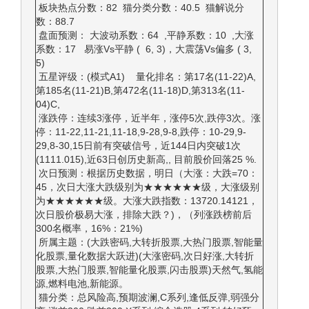
板块热点分数：82 猫分类分数：40.5 猫解说分
数：88.7
盘面预测： 大波动系数：64 ,平静系数：10 ,大涨
系数：17 易涨Vs平静 ( 6, 3)，大震荡Vs偏多 ( 3,
5)
五星评级：(模式A1) 量化排名：第17名(11-22)A,
第185名(11-21)B,第472名(11-18)D,第313名(11-
04)C,
涨跌停：连续3涨停，近半年，涨停5次,跌停3次。涨
停：11-22,11-21,11-18,9-28,9-8,跌停：10-29,9-
29,8-30,15日前有突破信号，近144日内突破1次
(1111.015),近63日创历史新高,, 目前股价回落25 %.
次日预测：根据历史数据，明日（大涨：大跌=70：
45，次日大涨大跌级别为★★★★★★级，大涨级别
为★★★★★★级。大涨大跌指数：13720.14121，
次日股价极易大涨，排除大跌？)，（列涨跌榜前后
300名概率，16%：21%)
所属主题：(大跌密码,大转折股票,大热门股票,智能量
化股票,量化数据大跃进)(大涨密码,次日好涨,大转折
股票,大热门股票,智能量化股票,闪击股票)天然气,氢能
源,燃料电池,新能源。
猫分类：总风险高,预期波澜,C系列,逢低反弹,弱强分