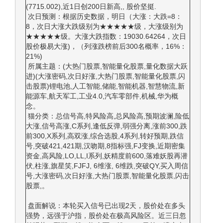
(7715.002),近1日创200日新高,, 股价坚挺.
次日预测：根据历史数据，明日（大涨：大跌=8：
8，次日大涨大跌级别为★★★★★级，大涨级别为
★★★★★级。大涨大跌指数：19030.64264，次日
股价极易大涨)，（列涨跌榜前后300名概率，16%：
21%)
所属主题：(大热门股票,智能量化股票,量化数据大跃
进)(大涨密码,次日好涨,大热门股票,智能量化股票,闪
击股票)锂电池,人工智能,储能,智能机器,智慧物流,新
能源车,航天军工,工业4.0,汽车零部件,机械,华为概
念。
猫分类：总信号高,特风险高,总风险高,预期波澜,险低
大涨,信号高涨,C系列,逢低反弹,弱强分离,涨前300,跌
前300,X系列,高双涨,综合选股,4系列,转好预期,跌信
号,突破421,421期,汉吻期,8指标强,FJ变换,近期密集
资金,高风险,LO,LL,I系列,妖精度前600,落难妖股再潜
伏,柱涨,旗星笑,FJFJ, 6维涨, 6维跌,突破QY,买入周信
号,大涨密码,次日好涨,大热门股票,智能量化股票,闪击
股票,。
盘面解说：本轮买入信号已出现2天，股价处在多头
强势，远强于沪指，股价处在极高风险区。近三日忽