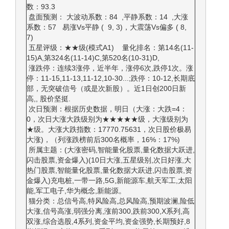
数：93.3
盘面预测： 大波动系数：84 ,平静系数：14 ,大涨
系数：57 易涨Vs平静 ( 9, 3)，大震荡Vs偏多 ( 8,
7)
五星评级：★★级(模式A1) 量化排名：第14名(11-
15)A,第324名(11-14)C,第520名(10-31)D,
涨跌停：连续3涨停，近半年，涨停6次,跌停1次。涨
停：11-15,11-13,11-12,10-30...;跌停：10-12,长期底
部，无突破信号（或是次新股）。近1日创200日新
高,, 股价坚挺.
次日预测：根据历史数据，明日（大涨：大跌=4：
0，次日大涨大跌级别为★★★★★级，大涨级别为
★级。大涨大跌指数：17770.75631，次日股价极易
大涨)，（列涨跌榜前后300名概率，16%：17%)
所属主题：(大涨密码,智能量化股票,量化数据大跃进,
闪击股票,资金爆入)(10日大涨,五星级别,次日好涨,大
热门股票,智能量化股票,量化数据大跃进,闪击股票,资
金爆入)充电桩,一带一路,5G,新能源车,航天军工,太阳
能,军工电子,华为概念,新能源。
猫分类：总信号高,特风险高,总风险高,预期波澜,险低
大涨,信号高涨,弱强分离,涨前300,跌前300,X系列,高
双涨,综合选股,4系列,资金平均,资金强势,长期预好,8