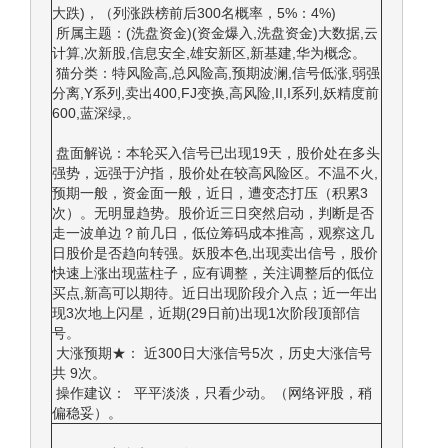
大跌)，（列涨跌榜前后300名概率，5%：4%)
所属主题：(洗盘资金)(资金爆入,洗盘资金)大数据,云
计算,次新股,信息安全,雄安新区,新基建,华为概念。
猫分类：特风险高,总风险高,预期波澜,信号低涨,弱强
分离,Y系列,卖出400,FJ变换,高风险,II,I系列,妖精度前
600,蓝深绿,。
盘面解说：本轮买入信号已出现19天，股价处在多头
强势，远强于沪指，股价处在较高风险区。不温不火,
预期一般，资金面一般，近日，遭变态打压（积累3
次）。无明显趋势。股价近三日突然启动，判断是否
走一波单边？前几日，低位筹码成本推高，观察这几
日股价是否趋向转强。妖股本色,出现卖出信号，股价
快速上涨出现蓝柱子，应有调整，关注调整后的低位
买点,新高可以期待。近日出现阶段介入点；近一年出
现3次地上闪星，近期(29日前)出现1次阶段顶部信
号。
大涨预期★： 近300日大涨信号5次，历史大涨信号
共 9次。
操作建议： 平平淡淡，只看少动。（网络评股，稍
偏稳妥）。