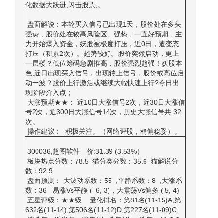
化数据大跃进,闪击股票,。
盘面解说：本轮买入信号已出现1天，股价处在多头
强势，股价处在较高风险区。强势，一直好预期，主
力开始爆入资金，妖股被极度打压，近0日，遭变态
打压（积累2次）。趋势较好。股价突然启动，更上
一层楼？低位筹码急剧推高，股价强烈趋强！妖股本
色,近日出现买入信号，出现转上信号，股价或高位启
动一波？股价上行激活或继续大幅快速上行?今日出
现阶段介入点；
大涨预期★★： 近10日大涨信号2次，近30日大涨信
号2次，近300日大涨信号14次，历史大涨信号共 32
次。
操作建议： 积极关注。（网络评股，稍偏稳妥）。
300036,超图软件—价:31.39 (3.53%）
板块热点分数：78.5 猫分类分数：35.6 猫解说分
数：92.9
盘面预测： 大波动系数：55 ,平静系数：8 ,大涨系
数：36 易涨Vs平静 ( 6, 3)，大震荡Vs偏多 ( 5, 4)
五星评级：★★级 量化排名：第81名(11-15)A,第
632名(11-14),第506名(11-12)D,第227名(11-09)C,