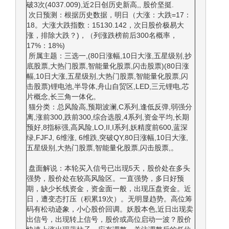
破3次(4037.009),近2日创历史新高,, 股价坚挺.
次日预测：根据历史数据，明日（大涨：大跌=17：
18。大涨大跌指数：15130.142，次日股价极易大
涨，排除大跌？)，（列涨跌榜前后300名概率，
17%：18%)
所属主题：三选一,(80日涨幅,10日大涨,五星级别,抄
底股票,大热门股票,智能量化股票,闪击股票)(80日涨
幅,10日大涨,五星级别,大热门股票,智能量化股票,闪
击股票)锂电池,半导体,舟山自贸区,LED,三元锂电,芯
片概念,长三角一体化。
猫分类：总风险高,预期波澜,C系列,逢低反弹,弱强分
离,涨前300,跌前300,综合选股,4系列,资金平均,长期
预好,8指标强,高风险,LO,II,I系列,妖精度前600,蓝深
绿,FJFJ, 6维涨, 6维跌,突破QY,80日涨幅,10日大涨,
五星级别,大热门股票,智能量化股票,闪击股票,。
盘面解说：本轮买入信号已出现5天，股价处在多头
强势，股价处在较高风险区。一直强势，多日好预
期，缺少长线资金，资金面一般，出现压盘资金。近
日，遭变态打压（积累19次）。无明显趋势。高位筹
码有松动迹象，小心股价回调。妖股本色,近日出现卖
出信号，出现转上信号，股价或高位启动一波？股价