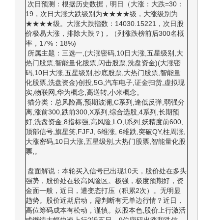
次日预测：根据历史数据，明日（大涨：大跌=30：
19，次日大涨大跌级别为★★★★级，大涨级别为
★★★★级。大涨大跌指数：14030.15221，次日股
价极易大涨，排除大跌？)，（列涨跌榜前后300名概
率，17%：18%)
所属主题：三选一,(大涨密码,10日大涨,五星级别,大
热门股票,智能量化股票,闪击股票,洗盘资金)(大涨密
码,10日大涨,五星级别,抄底股票,大热门股票,智能量
化股票,洗盘资金)创投,5G,汽车电子,证金扫货,虚拟现
实,物联网,华为概念,高送转,小米概念。
猫分类：总风险高,预期波澜,C系列,逢低反弹,弱强分
离,涨前300,跌前300,X系列,综合选股,4系列,长期预
好,洗盘资金,8指标强,高风险,LO,I系列,妖精度前600,
顶部信号,旗星笑,FJFJ, 6维涨, 6维跌,突破QY,柱周涨,
大涨密码,10日大涨,五星级别,大热门股票,智能量化股
票,。
盘面解说：本轮买入信号已出现10天，股价处在多头
强势，股价处在较高风险区。极强，极度预期好，资
金面一般，近日，遭变态打压（积累2次）。无明显
趋势。股价近期启动，需判断有无单边行情？近日，
高位筹码成本有松动，谨慎。妖股本色,股价上行激活