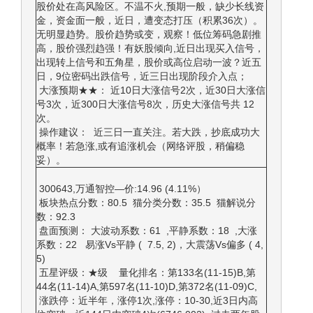
股价处在高风险区。不温不火,预期一般，缺少长线资
金，资金面一般，近日，遭变态打压（积累36次）。
无明显趋势。股价趋势或变，观察！低位筹码急剧推
高，股价强烈趋强！有妖股倾向,近日出现买入信号，
出现转上信号和五角星，股价或高位启动一波？近五
日，9位密码出跌信号，近三日出现阶段介入点；
大涨预期★★： 近10日大涨信号2次，近30日大涨信
号3次，近300日大涨信号8次，历史大涨信号共 12
次。
操作建议： 近三日一直关注。若大跌，抄底成功大
概率！若急涨,或有追涨机会（网络评股，稍偏稳
妥）。
300643,万通智控—价:14.96 (4.11%）
板块热点分数：80.5 猫分类分数：35.5 猫解说分
数：92.3
盘面预测： 大波动系数：61 ,平静系数：18 ,大涨
系数：22 易涨Vs平静 ( 7.5, 2)，大震荡Vs偏多 ( 4,
5)
五星评级：★级 量化排名：第133名(11-15)B,第
44名(11-14)A,第597名(11-10)D,第372名(11-09)C,
涨跌停：近半年，涨停1次,涨停：10-30,近3日内高