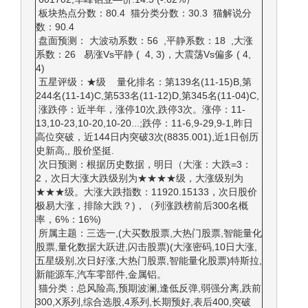
板块热点分数：80.4 猫分类分数：30.3 猫解说分
数：90.4
盘面预测： 大波动系数：56 ,平静系数：18 ,大涨
系数：26 易涨Vs平静 ( 4, 3)，大震荡Vs偏多 ( 4,
4)
五星评级：★级 量化排名：第139名(11-15)B,第
244名(11-14)C,第533名(11-12)D,第345名(11-04)C,
涨跌停：近半年，涨停10次,跌停3次。涨停：11-
13,10-23,10-20,10-20...;跌停：11-6,9-29,9-1,昨日
高位突破，近144日内突破3次(8835.001),近1日创历
史新高,, 股价坚挺.
次日预测：根据历史数据，明日（大涨：大跌=3：
2，次日大涨大跌级别为★★★★级，大涨级别为
★★★级。大涨大跌指数：11920.15133，次日股价
极易大涨，排除大跌？)，（列涨跌榜前后300名概
率，6%：16%)
所属主题：三选一,(大买数股票,大热门股票,智能量化
股票,量化数据大跃进,闪击股票)(大涨密码,10日大涨,
五星级别,次日好涨,大热门股票,智能量化股票)特斯拉,
新能源车,汽车零部件,金属铝。
猫分类：总风险高,预期波澜,逢低反弹,弱强分离,跌前
300,X系列,综合选股,4系列,长期预好,表后400,突破