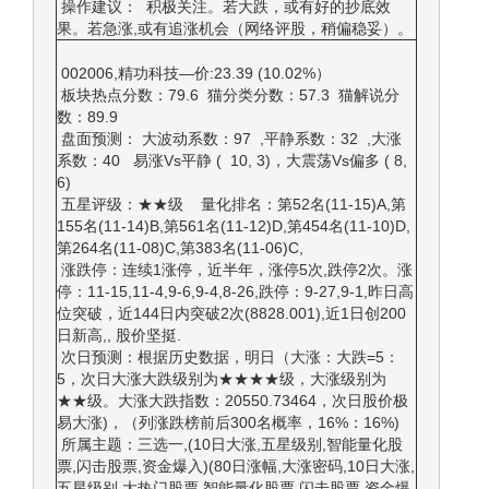
操作建议： 积极关注。若大跌，或有好的抄底效
果。若急涨,或有追涨机会（网络评股，稍偏稳妥）。
002006,精功科技—价:23.39 (10.02%）
板块热点分数：79.6 猫分类分数：57.3 猫解说分
数：89.9
盘面预测： 大波动系数：97 ,平静系数：32 ,大涨
系数：40 易涨Vs平静 ( 10, 3)，大震荡Vs偏多 ( 8,
6)
五星评级：★★级 量化排名：第52名(11-15)A,第
155名(11-14)B,第561名(11-12)D,第454名(11-10)D,
第264名(11-08)C,第383名(11-06)C,
涨跌停：连续1涨停，近半年，涨停5次,跌停2次。涨
停：11-15,11-4,9-6,9-4,8-26,跌停：9-27,9-1,昨日高
位突破，近144日内突破2次(8828.001),近1日创200
日新高,, 股价坚挺.
次日预测：根据历史数据，明日（大涨：大跌=5：
5，次日大涨大跌级别为★★★★级，大涨级别为
★★级。大涨大跌指数：20550.73464，次日股价极
易大涨)，（列涨跌榜前后300名概率，16%：16%)
所属主题：三选一,(10日大涨,五星级别,智能量化股
票,闪击股票,资金爆入)(80日涨幅,大涨密码,10日大涨,
五星级别,大热门股票,智能量化股票,闪击股票,资金爆