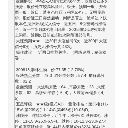
盘面解说：本轮买入信号已出现23天，股价处在多头
强势，股价处在较高风险区。极强，预期一般，资金
面一般，近日，遭变态打压（积累5次）。无明显趋
势。股价近三日突然启动，判断是否走一波单边？妖
股本色,近日出现买入信号，近五日，9位密码出涨信
号，近一年出现3次地上闪星，200日前,出现密集地
上闪星。近期(8日前)出现3次阶段顶部信号。
大涨预期★★： 近30日大涨信号3次，近300日大涨
信号6次，历史大涨信号共 43次。
操作建议： 近两日推荐关注。（网络评股，稍偏稳
妥）。
300813,泰林生物—价:77.35 (12.76%）
板块热点分数：79.3 猫分类分数：57.4 猫解说分
数：92.2
盘面预测： 大波动系数：64 ,平静系数：28 ,大涨
系数：62 易涨Vs平静 ( 6, 4)，大震荡Vs偏多 ( 4,
5)
五星评级：★★级(模式A1) 量化排名：第36名(11-
15)A,第239名(11-14)C,第498名(10-03)D,
涨跌停：连续1涨停，近半年，涨停6次,跌停3次。涨
停：11-15,9-25,9-6,9-4...;跌停：10-11,9-29,9-27,4
日前有突破信号，近144日内突破4次(3224.004),近