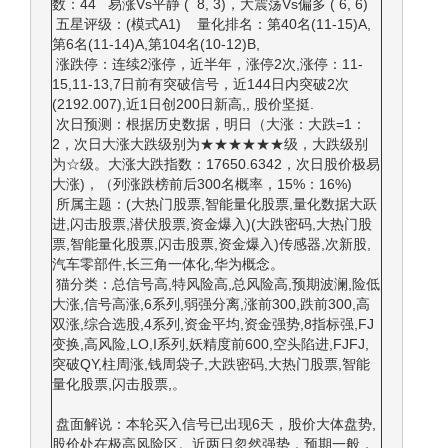
数：44 易涨Vs平静 ( 8, 3)，大震荡Vs偏多 ( 6, 6)
五星评级：(模式A1) 量化排名：第40名(11-15)A,
第6名(11-14)A,第104名(10-12)B,
涨跌停：连续2涨停，近半年，涨停2次,涨停：11-
15,11-13,7日前有突破信号，近144日内突破2次
(2192.007),近1日创200日新高,, 股价坚挺.
次日预测：根据历史数据，明日（大涨：大跌=1：
2，次日大涨大跌级别为★★★★★★级，大跌级别
为☆级。大涨大跌指数：17650.6342，次日股价极易
大涨)，（列涨跌榜前后300名概率，15%：16%)
所属主题：(大热门股票,智能量化股票,量化数据大跃
进,闪击股票,潜伏股票,资金爆入)(大跌密码,大热门股
票,智能量化股票,闪击股票,资金爆入)传感器,次新股,
汽车零部件,长三角一体化,华为概念。
猫分类：总信号高,特风险高,总风险高,预期波澜,险低
大涨,信号高涨,6系列,弱强分离,涨前300,跌前300,高
双涨,综合选股,4系列,资金平均,资金强势,8指标强,FJ
变换,高风险,LO,I系列,妖精度前600,空头陷进,FJFJ,
突破QY,柱周涨,钱周袋子,大跌密码,大热门股票,智能
量化股票,闪击股票,。
盘面解说：本轮买入信号已出现6天，股价大体盘势,
股价处在极高风险区。近两日忽然强势，预期一般，