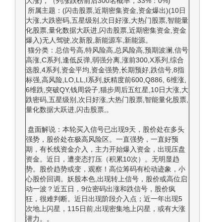
大涨)，（列涨跌榜前后300名概率，33%：0%)
所属主题：(闪击股票,近期密集资金,资金爆出)(10日
大涨,大跌密码,五星级别,次日好涨,大热门股票,智能量
化股票,量化数据大跃进,闪击股票,近期密集资金,资金
爆入)无人驾驶,次新股,新能源车,新能源。
猫分类：总信号高,特风险高,总风险高,预期波澜,信号
高涨,C系列,逢低反弹,弱强分离,涨前300,X系列,综合
选股,4系列,资金平均,资金强势,长期预好,跌信号,8指
标强,高风险,LO,LL,I系列,妖精度前600,Q886, 6维涨,
6维跌,突破QY,钱周袋子,猫步周后五红星,10日大涨,大
跌密码,五星级别,次日好涨,大热门股票,智能量化股票,
量化数据大跃进,闪击股票,。
盘面解说：本轮买入信号已出现9天，股价处在多头
强势，股价处在极高风险区。一直强势，一直好预
期，有长线资金介入，主力开始爆入资金，出现压盘
资金。近日，遭变态打压（积累10次）。无明显趋
势。股价趋势或变，观察！高位筹码有松动迹象，小
心股价回调。妖股本色,出现转上信号，股价或高位启
动一波？近五日，9位密码出涨和跌信号，股价疯
狂，很难判断。近日出现阶段介入点；近一年出现5
次地上闪星，115日前,出现密集地上闪星，或有大涨
潜力。。