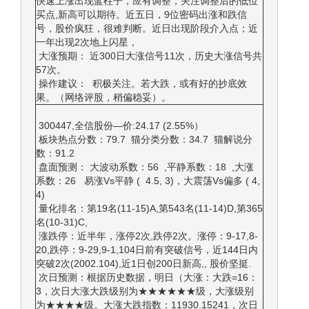
快速上涨出现蓝柱子，应有调整，关注调整后的低位
买点,新高可以期待。近五日，9位密码出涨和跌信
号，股价疯狂，很难判断。近日出现阶段介入点；近
一年出现2次地上闪星，
大涨预期： 近300日大涨信号11次，历史大涨信号共
57次。
操作建议： 积极关注。若大跌，或有好的抄底效
果。（网络评股，稍偏稳妥）。
300447,全信股份—价:24.17 (2.55%）
板块热点分数：79.7 猫分类分数：34.7 猫解说分
数：91.2
盘面预测： 大波动系数：56 ,平静系数：18 ,大涨
系数：26 易涨Vs平静 ( 4.5, 3)，大震荡Vs偏多 ( 4,
4)
量化排名：第19名(11-15)A,第543名(11-14)D,第365
名(10-31)C,
涨跌停：近半年，涨停2次,跌停2次。涨停：9-17,8-
20,跌停：9-29,9-1,104日前有突破信号，近144日内
突破2次(2002.104),近1日创200日新高,, 股价坚挺.
次日预测：根据历史数据，明日（大涨：大跌=16：
3，次日大涨大跌级别为★★★★★★级，大涨级别
为★★★★级。大涨大跌指数：11930.15241，次日