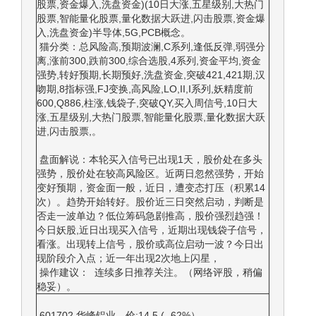
股票,资金爆入,洗盘资金)(10日大涨,五星级别,大热门
股票,智能量化股票,量化数据大跃进,闪击股票,资金爆
入,洗盘资金)半导体,5G,PCB概念。
猫分类：总风险高,预期波澜,C系列,逢低反弹,弱强分
离,涨前300,跌前300,综合选股,4系列,资金平均,资金
强势,转好预期,长期预好,洗盘资金,突破421,421期,汉
吻期,8指标强,FJ变换,高风险,LO,II,I系列,妖精度前
600,Q886,柱涨,钱袋子,突破QY,买入周信号,10日大
涨,五星级别,大热门股票,智能量化股票,量化数据大跃
进,闪击股票,。
盘面解说：本轮买入信号已出现1天，股价处在多头
强势，股价处在较高风险区。近两日忽然强势，开始
变好预期，资金面一般，近日，遭变态打压（积累14
次）。趋势开始转好。股价近三日突然启动，判断是
否走一波单边？低位筹码急剧推高，股价强烈趋强！
今日妖股,近日出现买入信号，近期出现钱袋子信号，
看涨。出现转上信号，股价或高位启动一波？今日出
现阶段介入点；近一年出现2次地上闪星，
操作建议： 连续多日推荐关注。（网络评股，稍偏
稳妥）。
601702,华峰铝业—价:14.5 (-.62%）