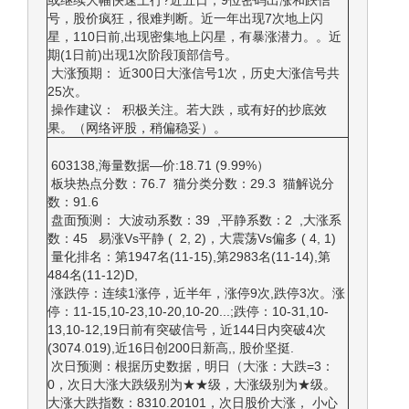
或继续大幅快速上行?近五日，9位密码出涨和跌信
号，股价疯狂，很难判断。近一年出现7次地上闪
星，110日前,出现密集地上闪星，有暴涨潜力。。近
期(1日前)出现1次阶段顶部信号。
大涨预期： 近300日大涨信号1次，历史大涨信号共
25次。
操作建议： 积极关注。若大跌，或有好的抄底效
果。（网络评股，稍偏稳妥）。
603138,海量数据—价:18.71 (9.99%）
板块热点分数：76.7 猫分类分数：29.3 猫解说分
数：91.6
盘面预测： 大波动系数：39 ,平静系数：2 ,大涨系
数：45 易涨Vs平静 ( 2, 2)，大震荡Vs偏多 ( 4, 1)
量化排名：第1947名(11-15),第2983名(11-14),第
484名(11-12)D,
涨跌停：连续1涨停，近半年，涨停9次,跌停3次。涨
停：11-15,10-23,10-20,10-20...;跌停：10-31,10-
13,10-12,19日前有突破信号，近144日内突破4次
(3074.019),近16日创200日新高,, 股价坚挺.
次日预测：根据历史数据，明日（大涨：大跌=3：
0，次日大涨大跌级别为★★级，大涨级别为★级。
大涨大跌指数：8310.20101，次日股价大涨， 小心