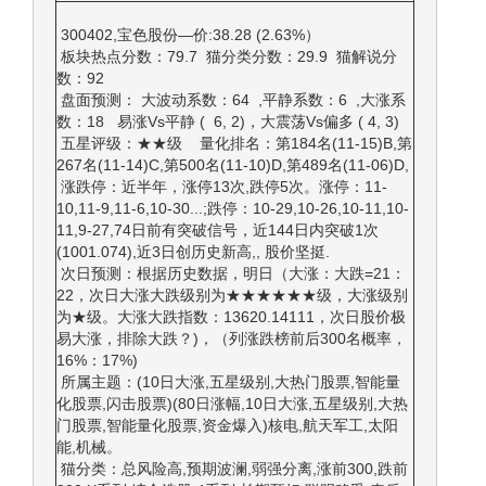
300402,宝色股份—价:38.28 (2.63%）
板块热点分数：79.7 猫分类分数：29.9 猫解说分
数：92
盘面预测： 大波动系数：64 ,平静系数：6 ,大涨系
数：18 易涨Vs平静 ( 6, 2)，大震荡Vs偏多 ( 4, 3)
五星评级：★★级 量化排名：第184名(11-15)B,第
267名(11-14)C,第500名(11-10)D,第489名(11-06)D,
涨跌停：近半年，涨停13次,跌停5次。涨停：11-
10,11-9,11-6,10-30...;跌停：10-29,10-26,10-11,10-
11,9-27,74日前有突破信号，近144日内突破1次
(1001.074),近3日创历史新高,, 股价坚挺.
次日预测：根据历史数据，明日（大涨：大跌=21：
22，次日大涨大跌级别为★★★★★★级，大涨级别
为★级。大涨大跌指数：13620.14111，次日股价极
易大涨，排除大跌？)，（列涨跌榜前后300名概率，
16%：17%)
所属主题：(10日大涨,五星级别,大热门股票,智能量
化股票,闪击股票)(80日涨幅,10日大涨,五星级别,大热
门股票,智能量化股票,资金爆入)核电,航天军工,太阳
能,机械。
猫分类：总风险高,预期波澜,弱强分离,涨前300,跌前