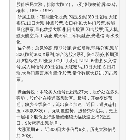
股价极易大涨，排除大跌？)，（列涨跌榜前后300名
概率，16%：19%)
所属主题：(智能量化股票,闪击股票)(80日涨幅,大涨
密码,10日大涨,抄底股票,次日好涨,大热门股票,智能
量化股票,量化数据大跃进,闪击股票,闪击股票)无人机,
航天航空,军工动态,航天军工,军民融合,光通信,海水淡
化。
猫分类：总风险高,预期波澜,逢低反弹,弱强分离,涨前
300,跌前300,X系列,综合选股,4系列,资金弱势,长期预
好,8指标强,FJ变换,LO,LL,I系列,FJFJ, 6维涨,买入信
号,买入周信号,80日涨幅,大涨密码,10日大涨,次日好
涨,大热门股票,智能量化股票,量化数据大跃进,闪击股
票,。
盘面解说：本轮买入信号已出现27天，股价处在多头
强势，股价处在接近高风险区。极强，开始变好预
期，缺少长线资金，流出资金加速，近日，遭变态打
压（积累23次）。无明显趋势。股价突然启动，更上
一层楼？股价上行激活或继续大幅快速上行?近五
日，9位密码出涨信号，
大涨预期★： 近300日大涨信号6次，历史大涨信号
共 30次。