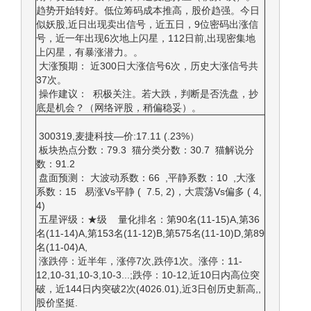
趋势开始转好。低位筹码成本推高，股价趋强。今日
似妖股,近日出现卖出信号，近五日，9位密码出涨信
号，近一年出现6次地上闪星，112日前,出现密集地
上闪星，有暴涨潜力。。
大涨预期： 近300日大涨信号6次，历史大涨信号共
37次。
操作建议： 积极关注。若大跌，判断是否洗盘，抄
底是机会？（网络评股，稍偏稳妥）。
300319,麦捷科技—价:17.11 (.23%）
板块热点分数：79.3 猫分类分数：30.7 猫解说分
数：91.2
盘面预测： 大波动系数：66 ,平静系数：10 ,大涨
系数：15 易涨Vs平静 ( 7.5, 2)，大震荡Vs偏多 ( 4,
4)
五星评级：★级 量化排名：第90名(11-15)A,第36
名(11-14)A,第153名(11-12)B,第575名(11-10)D,第89
名(11-04)A,
涨跌停：近半年，涨停7次,跌停1次。涨停：11-
12,10-31,10-3,10-3...;跌停：10-12,近10日内高位突
破，近144日内突破2次(4026.01),近3日创历史新高,,
股价坚挺.