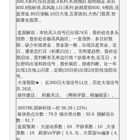
300,X系列,综合选股,4系列,长期预好,聪明稳妥,表后
400,8指标强,高风险,LO,I系列,妖精度前600, 6维跌,压
盘资金,80日涨幅,10日大涨,五星级别,大热门股票,智
能量化股票,。
盘面解说：本轮买入信号已出现74天，股价处在多头
强势，股价处在极高风险区。一直强势，多日好预
期，缺少长线资金，资金面一般，出现压盘资金。近
日，遭变态打压（积累23次）。无明显趋势。股价近
期启动，需判断有无单边行情？妖股本色,近五日，9
位密码出涨和跌信号，股价疯狂，很难判断。近一年
出现1次地上闪星，近期(33日前)出现2次阶段顶部信
号。
大涨预期★： 近300日大涨信号11次，历史大涨信号
共 26次。
操作建议： 积极关注。（网络评股，稍偏稳妥）。
300786,国林科技—价:36.28 (.22%）
板块热点分数：79.9 猫分类分数：30.6 猫解说分
数：91.7
盘面预测： 大波动系数：59 ,平静系数：10 ,大涨
系数：19 易涨Vs平静 ( 5.5, 3)，大震荡Vs偏多 ( 4,
4)