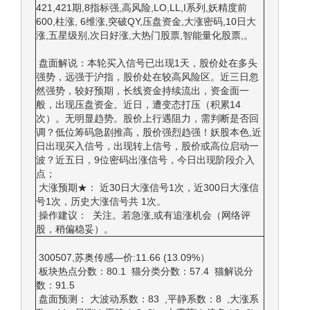
421,421期,8指标强,高风险,LO,LL,I系列,妖精度前
600,柱涨, 6维涨,突破QY,压盘资金,大涨密码,10日大
涨,五星级别,次日好涨,大热门股票,智能量化股票,。
盘面解说：本轮买入信号已出现1天，股价处在多头
强势，远强于沪指，股价处在较高风险区。近三日忽
然强势，较好预期，长线资金持续流出，资金面一
般，出现压盘资金。近日，遭变态打压（积累14
次）。无明显趋势。股价上行遇阻力，需判断是否回
调？低位筹码急剧推高，股价强烈趋强！妖股本色,近
日出现买入信号，出现转上信号，股价或高位启动一
波？近五日，9位密码出涨信号，今日出现阶段介入
点；
大涨预期★： 近30日大涨信号1次，近300日大涨信
号1次，历史大涨信号共 1次。
操作建议： 关注。若急涨,或有追涨机会（网络评
股，稍偏稳妥）。
300507,苏奥传感—价:11.66 (13.09%）
板块热点分数：80.1 猫分类分数：57.4 猫解说分
数：91.5
盘面预测： 大波动系数：83 ,平静系数：8 ,大涨系