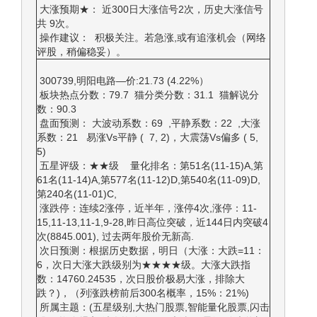
大涨预期★： 近300日大涨信号2次，历史大涨信号
共 9次。
操作建议： 积极关注。若急涨,或有追涨机会（网络
评股，稍偏稳妥）。
300739,明阳电路—价:21.73 (4.22%）
板块热点分数：79.7 猫分类分数：31.1 猫解说分
数：90.3
盘面预测： 大波动系数：69 ,平静系数：22 ,大涨
系数：21 易涨Vs平静 ( 7, 2)，大震荡Vs偏多 ( 5,
5)
五星评级：★★级 量化排名：第51名(11-15)A,第
61名(11-14)A,第577名(11-12)D,第540名(11-09)D,
第240名(11-01)C,
涨跌停：连续2涨停，近半年，涨停4次,涨停：11-
15,11-13,11-1,9-28,昨日高位突破，近144日内突破4
次(8845.001), 过去两年股价无新高.
次日预测：根据历史数据，明日（大涨：大跌=11：
6，次日大涨大跌级别为★★★★级。大涨大跌指
数：14760.24535，次日股价极易大涨，排除大
跌？)，（列涨跌榜前后300名概率，15%：21%)
所属主题：(五星级别,大热门股票,智能量化股票,闪击