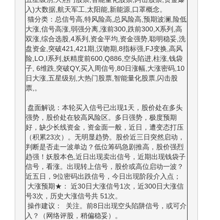
入)大数据,航天军工,太阳能,新能源,口罩概念。
猫分类：总信号高,特风险高,总风险高,预期波澜,险低
大涨,信号高涨,弱强分离,涨前300,跌前300,X系列,高
双涨,综合选股,4系列,资金平均,资金强势,聪明稳妥,洗
盘资金,突破421,421期,汉吻期,8指标强,FJ变换,高风
险,LO,I系列,妖精度前600,Q886,空头陷进,柱涨,钱袋
子, 6维跌,突破QY,买入周信号,80日涨幅,大涨密码,10
日大涨,五星级别,大热门股票,智能量化股票,闪击股
票,。
盘面解说：本轮买入信号已出现1天，股价处在多头
强势，股价处在较高风险区。多日强势，极度预期
好，缺少长线资金，资金面一般，近日，遭变态打压
（积累23次）。无明显趋势。股价近三日突然启动，
判断是否走一波单边？低位筹码急剧推高，股价强烈
趋强！妖股本色,近日出现卖出信号，近期出现钱袋子
信号，看涨。出现转上信号，股价或高位启动一波？
近五日，9位密码出跌信号，今日出现阶段介入点；
大涨预期★： 近30日大涨信号1次，近300日大涨信
号3次，历史大涨信号共 51次。
操作建议： 关注。前8日出现空头陷阱信号，或可介
入？（网络评股，稍偏稳妥）。