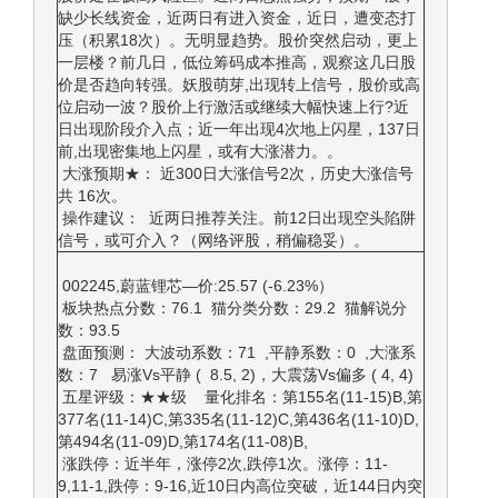
缺少长线资金，近两日有进入资金，近日，遭变态打
压（积累18次）。无明显趋势。股价突然启动，更上
一层楼？前几日，低位筹码成本推高，观察这几日股
价是否趋向转强。妖股萌芽,出现转上信号，股价或高
位启动一波？股价上行激活或继续大幅快速上行?近
日出现阶段介入点；近一年出现4次地上闪星，137日
前,出现密集地上闪星，或有大涨潜力。。
大涨预期★： 近300日大涨信号2次，历史大涨信号
共 16次。
操作建议： 近两日推荐关注。前12日出现空头陷阱
信号，或可介入？（网络评股，稍偏稳妥）。
002245,蔚蓝锂芯—价:25.57 (-6.23%）
板块热点分数：76.1 猫分类分数：29.2 猫解说分
数：93.5
盘面预测： 大波动系数：71 ,平静系数：0 ,大涨系
数：7 易涨Vs平静 ( 8.5, 2)，大震荡Vs偏多 ( 4, 4)
五星评级：★★级 量化排名：第155名(11-15)B,第
377名(11-14)C,第335名(11-12)C,第436名(11-10)D,
第494名(11-09)D,第174名(11-08)B,
涨跌停：近半年，涨停2次,跌停1次。涨停：11-
9,11-1,跌停：9-16,近10日内高位突破，近144日内突