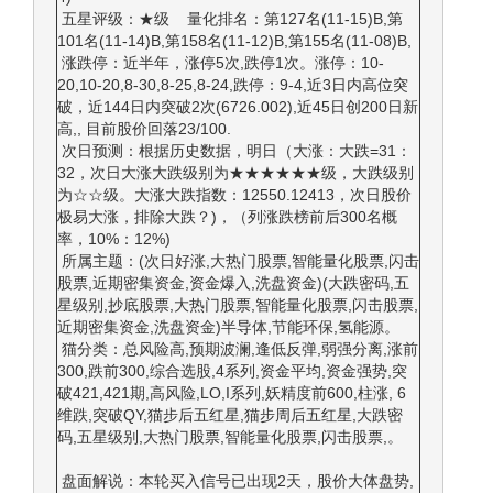
五星评级：★级 量化排名：第127名(11-15)B,第
101名(11-14)B,第158名(11-12)B,第155名(11-08)B,
涨跌停：近半年，涨停5次,跌停1次。涨停：10-
20,10-20,8-30,8-25,8-24,跌停：9-4,近3日内高位突
破，近144日内突破2次(6726.002),近45日创200日新
高,, 目前股价回落23/100.
次日预测：根据历史数据，明日（大涨：大跌=31：
32，次日大涨大跌级别为★★★★★★级，大跌级别
为☆☆级。大涨大跌指数：12550.12413，次日股价
极易大涨，排除大跌？)，（列涨跌榜前后300名概
率，10%：12%)
所属主题：(次日好涨,大热门股票,智能量化股票,闪击
股票,近期密集资金,资金爆入,洗盘资金)(大跌密码,五
星级别,抄底股票,大热门股票,智能量化股票,闪击股票,
近期密集资金,洗盘资金)半导体,节能环保,氢能源。
猫分类：总风险高,预期波澜,逢低反弹,弱强分离,涨前
300,跌前300,综合选股,4系列,资金平均,资金强势,突
破421,421期,高风险,LO,I系列,妖精度前600,柱涨, 6
维跌,突破QY,猫步后五红星,猫步周后五红星,大跌密
码,五星级别,大热门股票,智能量化股票,闪击股票,。
盘面解说：本轮买入信号已出现2天，股价大体盘势,