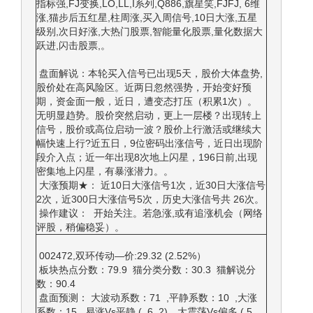
指标强,FJ变换,LO,LL,I系列,Q886,旗星笑,FJFJ, 6维
涨,猫步后五红星,柱周涨,买入周信号,10日大涨,五星
级别,次日好涨,大热门股票,智能量化股票,量化数据大
跃进,闪击股票,。
盘面解说：本轮买入信号已出现5天，股价大体盘势,
股价处在高风险区。近两日忽然强势，开始变好预
期，资金面一般，近日，遭变态打压（积累1次）。
无明显趋势。股价突然启动，更上一层楼？出现转上
信号，股价或高位启动一波？股价上行激活或继续大
幅快速上行?近五日，9位密码出涨信号，近日出现阶
段介入点；近一年出现8次地上闪星，196日前,出现
密集地上闪星，有暴涨潜力。。
大涨预期★： 近10日大涨信号1次，近30日大涨信号
2次，近300日大涨信号5次，历史大涨信号共 26次。
操作建议： 开始关注。若急涨,或有追涨机会（网络
评股，稍偏稳妥）。
002472,双环传动—价:29.32 (2.52%）
板块热点分数：79.9 猫分类分数：30.3 猫解说分
数：90.4
盘面预测： 大波动系数：71 ,平静系数：10 ,大涨
系数：15 易涨Vs平静 ( 6, 2)，大震荡Vs偏多 ( 5,