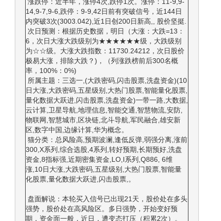
涨跌停：近半年，涨停4次,跌停1次。涨停：11-9,9-
14,9-7,9-6,跌停：9-9,42日前有突破信号，近144日
内突破3次(3003.042),近1日创200日新高,, 股价坚挺.
次日预测：根据历史数据，明日（大涨：大跌=13：
6，次日大涨大跌级别为★★★★★★级，大跌级别
为☆☆级。大涨大跌指数：11730.24212，次日股价
极易大涨，排除大跌？)，（列涨跌榜前后300名概
率，100%：0%)
所属主题：三选一,(大跌密码,闪击股票,洗盘资金)(10
日大涨,大跌密码,五星级别,大热门股票,智能量化股票,
量化数据大跃进,闪击股票,洗盘资金)一带一路,大数据,
云计算,卫星导航,地理信息,智能交通,智慧物流,安防,
物联网,智慧城市,区块链,北斗导航,军民融合,雄安新
区,数字中国,边缘计算,华为概念。
猫分类：总风险高,预期波澜,逢低反弹,弱强分离,涨前
300,X系列,综合选股,4系列,转好预期,长期预好,洗盘
资金,8指标强,近期密集资金,LO,I系列,Q886, 6维
涨,10日大涨,大跌密码,五星级别,大热门股票,智能量
化股票,量化数据大跃进,闪击股票,。
盘面解说：本轮买入信号已出现21天，股价处在多头
强势，股价处在高风险区。多日强势，开始变好预
期，资金面一般，近日，遭变态打压（积累2次）。