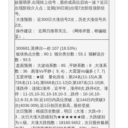
妖股萌芽,出现转上信号，股价或高位启动一波？近日
出现阶段介入点；近期(30日前)出现7次阶段顶部信
号。
大涨预期： 近300日大涨信号2次，历史大涨信号共
2次。
操作建议： 近两日推荐关注。（网络评股，稍偏稳
妥）。
300681,英搏尔—价:107 (18.53%）
板块热点分数：80.1 猫分类分数：55.1 猫解说分
数：93.5
盘面预测： 大波动系数：85 ,平静系数：8 ,大涨系
数：36 易涨Vs平静 ( 9, 4)，大震荡Vs偏多 ( 7, 7)
五星评级：★级 量化排名：第24名(11-15)A,第
726名(11-14),第568名(11-12)D,第187名(11-10)B,
涨跌停：连续1涨停，近半年，涨停8次,跌停4次。涨
停：11-15,10-31,10-18,10-3...;跌停：10-16,10-
12,8-31,8-30,近10日内高位突破，近144日内突破3
次(4036.009),近1日创历史新高,, 股价坚挺.
次日预测：根据历史数据，明日（大涨：大跌=9：
3，次日大涨大跌级别为★★★★★★级，大跌级别
为☆级。大涨大跌指数：18160.5652，次日股价极易