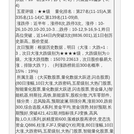
4)
五星评级：★★级 量化排名：第27名(11-15)A,第
335名(11-14)C,第139名(11-09)B,
涨跌停：近半年，涨停8次,跌停3次。涨停：10-
26,10-20,10-20,10-3...;跌停：10-12,9-16,9-1,昨日
高位突破，近144日内突破3次(8836.001),近1日创历
史新高,, 股价坚挺.
次日预测：根据历史数据，明日（大涨：大跌=1：
3，次日大涨大跌级别为★★★★级，大跌级别为☆
级。大涨大跌指数：15070.23613，次日股价极易大
涨，排除大跌？)，（列涨跌榜前后300名概率，
15%：19%)
所属主题：(大买数股票,量化数据大跃进,闪击股票)
(80日涨幅,10日大涨,大跌密码,五星级别,大热门股票,
智能量化股票,量化数据大跃进,闪击股票,资金爆入)智
能机器,特斯拉,高铁,新能源车,股权分散,汽车零部件。
猫分类：总风险高,预期波澜,弱强分离,涨前300,跌前
300,综合选股,4系列,资金平均,资金强势,转好预期,长
期预好,突破421,421期,8指标强,FJ变换,高风
险,LO,II,I系列,妖精度前600,落难妖股再潜伏,变态洗
资金,Q886,柱涨,FJFJ,突破QY,柱周涨,80日涨幅,10日
大涨,大跌密码,五星级别,大热门股票,智能量化股票,量