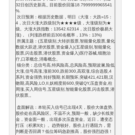
32日创历史新高,, 目前股价回落18.7999999965541
%.
次日预测：根据历史数据，明日（大涨：大跌=15：
4，次日大涨大跌级别为★★★★级，大涨级别为★
级。大涨大跌指数：13542.62314，次日股价极易大
涨)，（列涨跌榜前后300名概率，13%：13%)
所属主题：(五星级别,大转折股票,智能量化股票,量化
数据大跃进,潜伏股票,资金爆入)(五星级别,智能量化
股票,闪击股票,潜伏股票,资金爆入)医疗器械,细胞治
疗,口罩概念,消毒概念。
猫分类：总信号高,特风险高,总风险高,预期波澜,险低
大涨,信号高涨,涨前300,跌前300,高双涨,综合选股,4
系列,资金强势,转好预期,长期预坏,突破421,421期,汉
吻期,高风险,LO,II,妖精度前600,突破QY,压盘资金,柱
周涨,买入周信号,五星级别,智能量化股票,闪击股票,潜
伏股票,。
盘面解说：本轮买入信号已出现4天，股价大体盘势,
股价处在高风险区。不温不火,预期一般，缺少长线资
金，资金面一般，出现多次压盘资金。近日，遭变态
打压（积累9次）。趋势较好。股价上行遇阻力，需
判断是否回调？低位筹码急剧推高，股价强烈趋强！