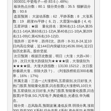
003031,中瓷电子—价:83.6 (-.48%）
板块热点分数：80.1 猫分类分数：35.5 猫解说分
数：93.6
盘面预测： 大波动系数：62 ,平静系数：8 ,大涨系
数：19 易涨Vs平静 ( 6, 2)，大震荡Vs偏多 ( 4, 4)
五星评级：★级 量化排名：第96名(11-15)A,第35
名(11-14)A,第63名(11-12)A,第40名(11-10)A,第209
名(11-09)C,第426名(10-12)D,
涨跌停：近半年，跌停2次。跌停：8-31,8-24,近10
日内高位突破，近144日内突破3次(4536.004),近2日
创历史新高,, 股价坚挺.
次日预测：根据历史数据，明日（大涨：大跌=30：
19，次日大涨大跌级别为★★★★级，大涨级别为
★★★★级。大涨大跌指数：13130.15212，次日股
价极易大涨，排除大跌？)，（列涨跌榜前后300名概
率，16%：17%)
所属主题：三选一,(大涨密码,五星级别,次日好涨,大
热门股票,智能量化股票,闪击股票)(大涨密码,10日大
涨,五星级别,次日好涨,大热门股票,智能量化股票,闪击
股票)半导体,5G,汽车电子,陶瓷概念,光通信,华为概
念。
猫分类：总风险高,预期波澜,逢低反弹,弱强分离,涨前
300,跌前300,X系列,综合选股,4系列,资金平均,长期预