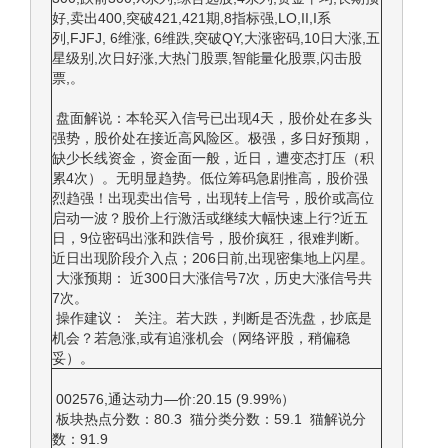
好,卖出400,突破421,421期,8指标强,LO,II,I系
列,FJFJ, 6维涨, 6维跌,突破QY,大涨密码,10日大涨,五
星级别,次日好涨,大热门股票,智能量化股票,闪击股
票,。
盘面解说：本轮买入信号已出现4天，股价处在多头
强势，股价处在接近高风险区。极强，多日好预期，
缺少长线资金，资金面一般，近日，遭变态打压（积
累4次）。无明显趋势。低位筹码急剧推高，股价强
烈趋强！出现卖出信号，出现转上信号，股价或高位
启动一波？股价上行激活或继续大幅快速上行?近五
日，9位密码出涨和跌信号，股价疯狂，很难判断。
近日出现阶段介入点；206日前,出现密集地上闪星。
大涨预期： 近300日大涨信号7次，历史大涨信号共
7次。
操作建议： 关注。若大跌，判断是否洗盘，抄底是
机会？若急涨,或有追涨机会（网络评股，稍偏稳
妥）。
002576,通达动力—价:20.15 (9.99%）
板块热点分数：80.3 猫分类分数：59.1 猫解说分
数：91.9