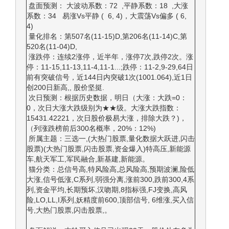
盘面预测： 大波动系数：72 ,平静系数：18 ,大涨
系数：34 易涨Vs平静 ( 6, 4)，大震荡Vs偏多 ( 6,
4)
量化排名：第507名(11-15)D,第206名(11-14)C,第
520名(11-04)D,
涨跌停：连续2涨停，近半年，涨停7次,跌停2次。涨
停：11-15,11-13,11-4,11-1...;跌停：11-2,9-29,64日
前有突破信号，近144日内突破1次(1001.064),近1日
创200日新高,, 股价坚挺.
次日预测：根据历史数据，明日（大涨：大跌=0：
0，次日大涨大跌级别为★★级。大涨大跌指数：
15431.42221，次日股价极易大涨，排除大跌？)，
（列涨跌榜前后300名概率，20%：12%)
所属主题：三选一,(大热门股票,量化数据大跃进,闪击
股票)(大热门股票,闪击股票,资金爆入)特高压,新能源
车,航天军工,军民融合,新基建,新能源。
猫分类：总信号高,特风险高,总风险高,预期波澜,险低
大涨,信号低涨,C系列,弱强分离,涨前300,跌前300,4系
列,资金平均,长期预坏,汉吻期,8指标强,FJ变换,高风
险,LO,LL,I系列,妖精度前600,顶部信号, 6维涨,买入信
号,大热门股票,闪击股票,。